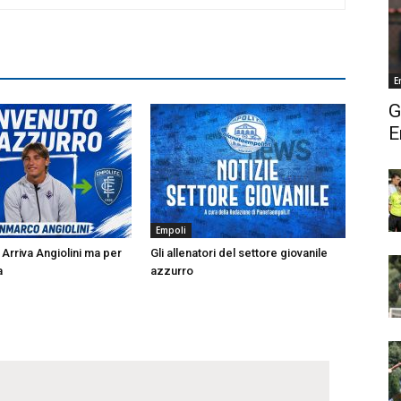
E
G
E
Empoli
Arriva Angiolini ma per
Gli allenatori del settore giovanile
a
azzurro