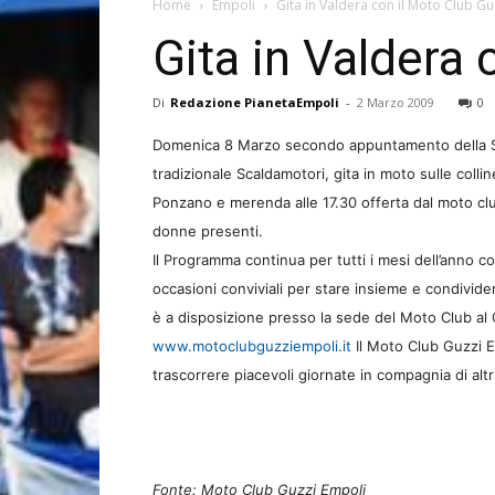
Home
Empoli
Gita in Valdera con il Moto Club Gu
Gita in Valdera
Di
Redazione PianetaEmpoli
-
2 Marzo 2009
0
Domenica 8 Marzo secondo appuntamento della St
tradizionale Scaldamotori, gita in moto sulle collin
Ponzano e merenda alle 17.30 offerta dal moto club
donne presenti.
Il Programma continua per tutti i mesi dell’anno c
occasioni conviviali per stare insieme e condivide
è a disposizione presso la sede del Moto Club al 
www.motoclubguzziempoli.it
Il Moto Club Guzzi E
trascorrere piacevoli giornate in compagnia di altr
Fonte: Moto Club Guzzi Empoli