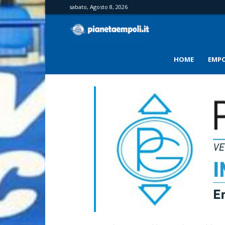
sabato, Agosto 8, 2026
PianetaEmpoli
HOME
EMPO