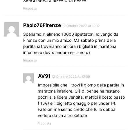
SBAGLIARE..DI RIFFA O DI RAFFA
Risposta
Paolo76Firenze
12 Ottobre 2022 At 10:12
Speriamo in almeno 10000 spettatori. Io vengo da
Firenze con un mio amico. Ma sabato prima della
partita si troveranno ancora i biglietti in maratona
inferiore o dovrò andare nella nord?
Risposta
AV91
12 Ottobre 2022 At 12:09
Impossibile che li trovi il giorno della partita in
maratona inferiore. Già di per se ne restano
pochi alla libera vendita, mettici il costo basso
( 15€) e il biglietto omaggio per under 14.
Fallo on line sennò credo che tu la debba
vedere da un altro settore
Risposta