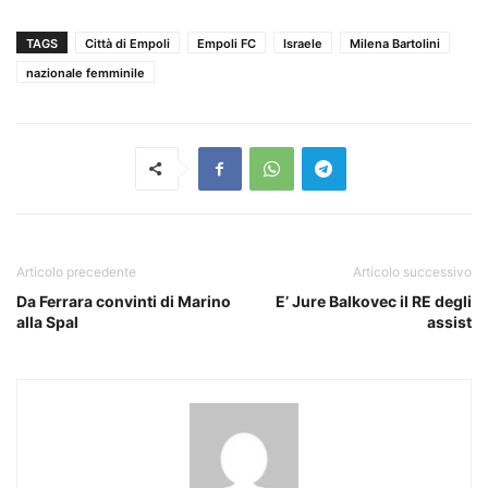
TAGS
Città di Empoli
Empoli FC
Israele
Milena Bartolini
nazionale femminile
Articolo precedente
Articolo successivo
Da Ferrara convinti di Marino
E’ Jure Balkovec il RE degli
alla Spal
assist