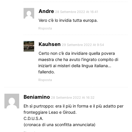
Andre
28 Settembre 2022 At 16:41
Vero c’è lo invidia tutta europa.
Risposta
Kauhsen
29 Settembre 2022 At 9:54
Certo non c’è da invidiare quella povera
maestra che ha avuto l’ingrato compito di
iniziarti ai misteri della lingua italiana…
fallendo.
Risposta
Beniamino
28 Settembre 2022 At 16:32
Eh sì purtroppo: era il più in forma e il più adatto per
fronteggiare Leao e Giroud.
C.D.U.S.A.
(cronaca di una sconfitta annunciata)