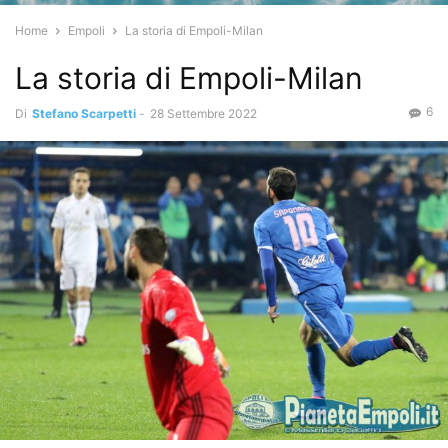
Home
Empoli
La storia di Empoli-Milan
La storia di Empoli-Milan
6
Di
Stefano Scarpetti
-
28 Settembre 2022