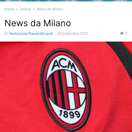
Home
Empoli
News da Milano
News da Milano
0
Di
Redazione PianetaEmpoli
-
28 Settembre 2022