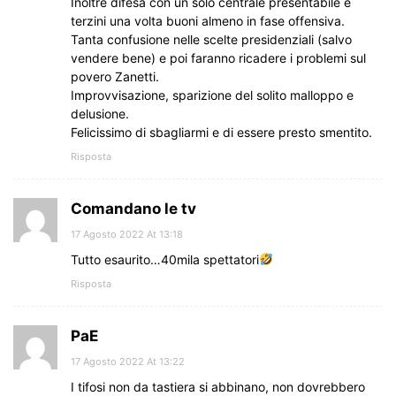
Inoltre difesa con un solo centrale presentabile e
terzini una volta buoni almeno in fase offensiva.
Tanta confusione nelle scelte presidenziali (salvo
vendere bene) e poi faranno ricadere i problemi sul
povero Zanetti.
Improvvisazione, sparizione del solito malloppo e
delusione.
Felicissimo di sbagliarmi e di essere presto smentito.
Risposta
Comandano le tv
17 Agosto 2022 At 13:18
Tutto esaurito…40mila spettatori
Risposta
PaE
17 Agosto 2022 At 13:22
I tifosi non da tastiera si abbinano, non dovrebbero