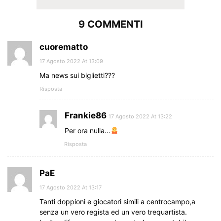
9 COMMENTI
cuorematto
17 Agosto 2022 At 13:09
Ma news sui biglietti???
Risposta
Frankie86
17 Agosto 2022 At 13:22
Per ora nulla…
Risposta
PaE
17 Agosto 2022 At 13:17
Tanti doppioni e giocatori simili a centrocampo,a
senza un vero regista ed un vero trequartista.