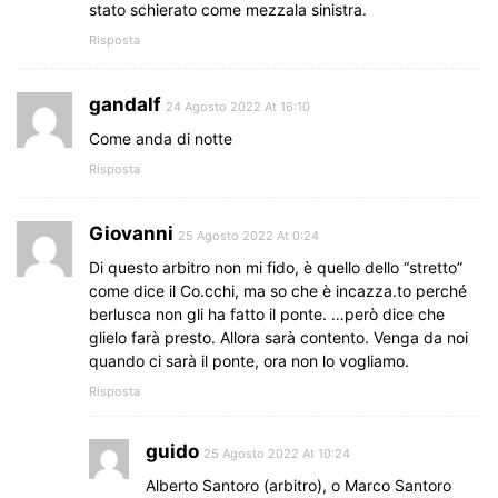
stato schierato come mezzala sinistra.
Risposta
gandalf
24 Agosto 2022 At 16:10
Come anda di notte
Risposta
Giovanni
25 Agosto 2022 At 0:24
Di questo arbitro non mi fido, è quello dello “stretto”
come dice il Co.cchi, ma so che è incazza.to perché
berlusca non gli ha fatto il ponte. …però dice che
glielo farà presto. Allora sarà contento. Venga da noi
quando ci sarà il ponte, ora non lo vogliamo.
Risposta
guido
25 Agosto 2022 At 10:24
Alberto Santoro (arbitro), o Marco Santoro