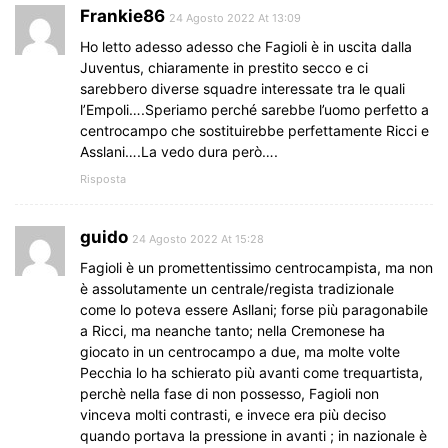
Frankie86
24 Agosto 2022 At 13:09
Ho letto adesso adesso che Fagioli è in uscita dalla
Juventus, chiaramente in prestito secco e ci
sarebbero diverse squadre interessate tra le quali
l’Empoli….Speriamo perché sarebbe l’uomo perfetto a
centrocampo che sostituirebbe perfettamente Ricci e
Asslani….La vedo dura però….
Risposta
guido
24 Agosto 2022 At 15:28
Fagioli è un promettentissimo centrocampista, ma non
è assolutamente un centrale/regista tradizionale
come lo poteva essere Asllani; forse più paragonabile
a Ricci, ma neanche tanto; nella Cremonese ha
giocato in un centrocampo a due, ma molte volte
Pecchia lo ha schierato più avanti come trequartista,
perchè nella fase di non possesso, Fagioli non
vinceva molti contrasti, e invece era più deciso
quando portava la pressione in avanti ; in nazionale è