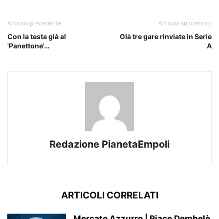
Articolo precedente
Articolo successivo
Con la testa già al
Già tre gare rinviate in Serie
'Panettone'…
A
Redazione PianetaEmpoli
ARTICOLI CORRELATI
Mercato Azzurro | Piace Dembelè