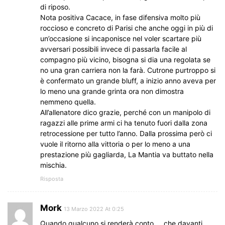
di riposo.
Nota positiva Cacace, in fase difensiva molto più
roccioso e concreto di Parisi che anche oggi in più di
un’occasione si incaponisce nel voler scartare più
avversari possibili invece di passarla facile al
compagno più vicino, bisogna si dia una regolata se
no una gran carriera non la farà. Cutrone purtroppo si
è confermato un grande bluff, a inizio anno aveva per
lo meno una grande grinta ora non dimostra
nemmeno quella.
All’allenatore dico grazie, perché con un manipolo di
ragazzi alle prime armi ci ha tenuto fuori dalla zona
retrocessione per tutto l’anno. Dalla prossima però ci
vuole il ritorno alla vittoria o per lo meno a una
prestazione più gagliarda, La Mantia va buttato nella
mischia.
Risposta
Mork
13 Marzo 2022 At 0:25
Quando qualcuno si renderà conto … che davanti