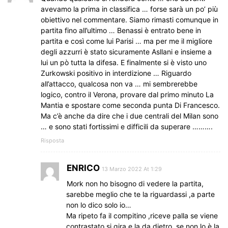
avevamo la prima in classifica … forse sarà un po’ più
obiettivo nel commentare. Siamo rimasti comunque in
partita fino all’ultimo … Benassi è entrato bene in
partita e così come lui Parisi … ma per me il migliore
degli azzurri è stato sicuramente Asllani e insieme a
lui un pò tutta la difesa. E finalmente si è visto uno
Zurkowski positivo in interdizione … Riguardo
all’attacco, qualcosa non va … mi sembrerebbe
logico, contro il Verona, provare dal primo minuto La
Mantia e spostare come seconda punta Di Francesco.
Ma c’è anche da dire che i due centrali del Milan sono
… e sono stati fortissimi e difficili da superare ……….
Risposta
ENRICO
13 Marzo 2022 At 1:29
Mork non ho bisogno di vedere la partita,
sarebbe meglio che te la riguardassi ,a parte
non lo dico solo io…
Ma ripeto fa il compitino ,riceve palla se viene
contrastato si gira e la da dietro ,se non lo è la