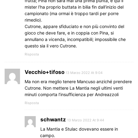
frutta; Pina non sarà mai una prima punta, e qui il
mister l’ha proprio buttata in bilia fin dall’inizio del
campionato (ma ormai è troppo tardi per porre
rimedio).
Cutrone, appare sfiduciato e non più convinto del
gioco che deve fare, e in coppia con Pina, si
annullano a vicenda, incompatibili; impossibile che
questo sia il vero Cutrone.
Risposta
Vecchio+tifoso
13 Marzo 2022 At 9:04
Ma non era meglio tenere Mancuso anziché prendere
Cutrone. Non mettere La Mantia negli ultimi venti
minuti comporta l’insufficienza per Andreazzoli
Risposta
schwantz
13 Marzo 2022 At 9:44
La Mantia e Stulac dovevano essere in
campo.