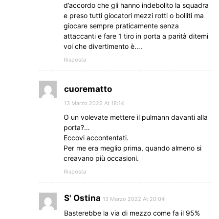
d’accordo che gli hanno indebolito la squadra
e preso tutti giocatori mezzi rotti o bolliti ma
giocare sempre praticamente senza
attaccanti e fare 1 tiro in porta a parità ditemi
voi che divertimento è….
Risposta
cuorematto
13 Marzo 2022 At 18:14
O un volevate mettere il pulmann davanti alla
porta?…
Eccovi accontentati.
Per me era meglio prima, quando almeno si
creavano più occasioni.
Risposta
S' Ostina
13 Marzo 2022 At 20:04
Basterebbe la via di mezzo come fa il 95%