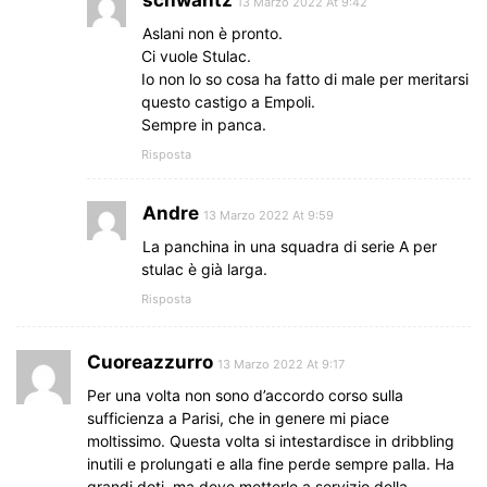
13 Marzo 2022 At 9:42
Aslani non è pronto.
Ci vuole Stulac.
Io non lo so cosa ha fatto di male per meritarsi
questo castigo a Empoli.
Sempre in panca.
Risposta
Andre
13 Marzo 2022 At 9:59
La panchina in una squadra di serie A per
stulac è già larga.
Risposta
Cuoreazzurro
13 Marzo 2022 At 9:17
Per una volta non sono d’accordo corso sulla
sufficienza a Parisi, che in genere mi piace
moltissimo. Questa volta si intestardisce in dribbling
inutili e prolungati e alla fine perde sempre palla. Ha
grandi doti, ma deve metterle a servizio della