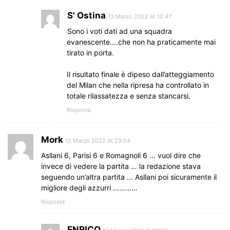
S' Ostina
13 Marzo 2022 At 12:47
Sono i voti dati ad una squadra
evanescente….che non ha praticamente mai
tirato in porta.
Il risultato finale è dipeso dall’atteggiamento
del Milan che nella ripresa ha controllato in
totale rilassatezza e senza stancarsi.
Risposta
Mork
12 Marzo 2022 At 23:54
Asllani 6, Parisi 6 e Romagnoli 6 … vuol dire che
invece di vedere la partita … la redazione stava
seguendo un’altra partita … Asllani poi sicuramente il
migliore degli azzurri …………
Risposta
ENRICO