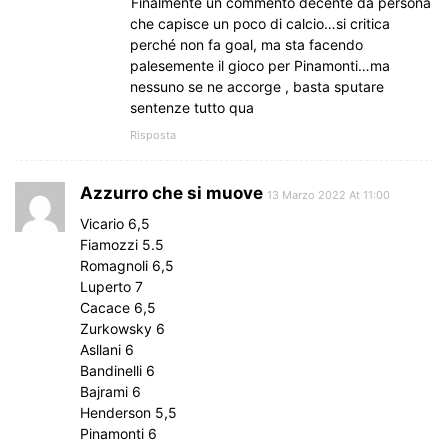
Finalmente un commento decente da persona
che capisce un poco di calcio…si critica
perché non fa goal, ma sta facendo
palesemente il gioco per Pinamonti…ma
nessuno se ne accorge , basta sputare
sentenze tutto qua
Risposta
Azzurro che si muove
13 Marzo 2022 At 11:00
Vicario 6,5
Fiamozzi 5.5
Romagnoli 6,5
Luperto 7
Cacace 6,5
Zurkowsky 6
Asllani 6
Bandinelli 6
Bajrami 6
Henderson 5,5
Pinamonti 6