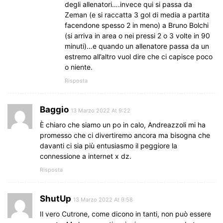
degli allenatori….invece qui si passa da
Zeman (e si raccatta 3 gol di media a partita
facendone spesso 2 in meno) a Bruno Bolchi
(si arriva in area o nei pressi 2 o 3 volte in 90
minuti)…e quando un allenatore passa da un
estremo all’altro vuol dire che ci capisce poco
o niente.
Risposta
Baggio
13 Marzo 2022 At 9:22
È chiaro che siamo un po in calo, Andreazzoli mi ha
promesso che ci divertiremo ancora ma bisogna che
davanti ci sia più entusiasmo il peggiore la
connessione a internet x dz.
Risposta
ShutUp
13 Marzo 2022 At 9:58
Il vero Cutrone, come dicono in tanti, non può essere