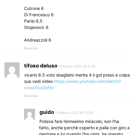
Cutrone 6
Di Francesco 6
Parisi 6,5
Stojanovic 6
Andreazzoli 6
Risposta
tifoso deluso
13 Marzo 2022 At 11:39
vicario 6.5 voto sbagliato merita 4 il gol preso e colpa
sua vedi video
https://www.youtube.com/watch?
v=vo3Vur2oFIo
Risposta
guido
13 Marzo 2022 At 12:28
Poteva fare l’ennesimo miracolo; non l’ha
fatto, anche perchè coperto e palla con giro a
rientrare e lui quando l’ha vista, ha sperato