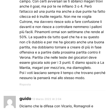
campo. Con certi avversari se ti sbilanci magari trovi
anche il goal, ma poi te ne infilano 3 o 4. Però
l’attacco ad una punta ma anche a due punte ha fatto
cilecca ed è inutile negarlo. Non me ne voglia
Cutrone, ma davvero riesce solo a fare confusione li
davanti e non riesce a controllare nemmeno i palloni
più facili. Pinamonti ormai son settimane che rende al
50%. La squadra da tutto quel che ha e su questo
non c’è dubbio e per me ha giocato anche una buona
partita, ma dobbiamo tornare a creare di più in fase
offensiva e a partire dalla prossima partita contro il
Verona. Partita che nelle teste dei giocatori deve
essere giocata solo per i 3 punti. E diamo spazio a La
Mantia, magari per mezz’ora, ma diamoglielo.
Poi i voti lasciano sempre il tempo che trovano perché
nessuno la penserà mai allo stesso modo.
Risposta
guido
13 Marzo 2022 At 2:04
Diciamo che la difesa con Vicario, Romagnoli e