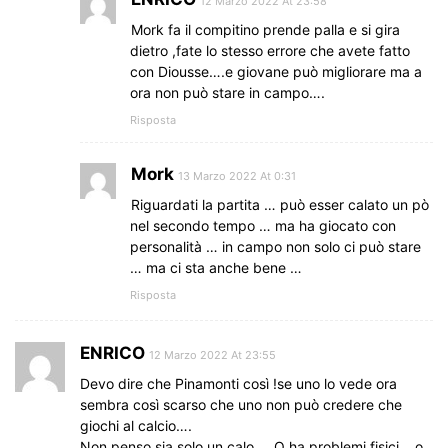
12 Marzo 2022 At 23:58
Mork fa il compitino prende palla e si gira
dietro ,fate lo stesso errore che avete fatto
con Diousse….e giovane può migliorare ma a
ora non può stare in campo….
Risposta
Mork
13 Marzo 2022 At 0:31
Riguardati la partita … può esser calato un pò
nel secondo tempo … ma ha giocato con
personalità … in campo non solo ci può stare
… ma ci sta anche bene …
Risposta
ENRICO
12 Marzo 2022 At 23:55
Devo dire che Pinamonti così !se uno lo vede ora
sembra così scarso che uno non può credere che
giochi al calcio….
Non penso sia solo un calo … O ha problemi fisici .. o