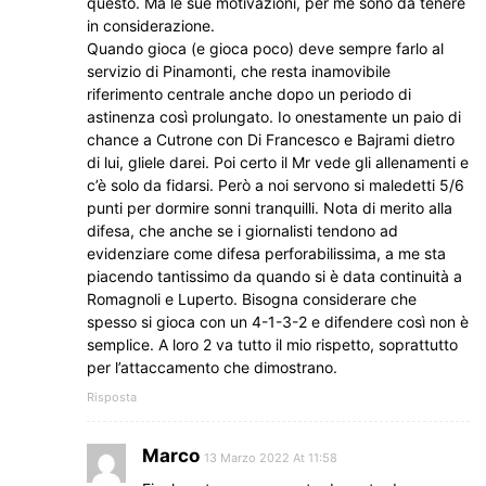
questo. Ma le sue motivazioni, per me sono da tenere
in considerazione.
Quando gioca (e gioca poco) deve sempre farlo al
servizio di Pinamonti, che resta inamovibile
riferimento centrale anche dopo un periodo di
astinenza così prolungato. Io onestamente un paio di
chance a Cutrone con Di Francesco e Bajrami dietro
di lui, gliele darei. Poi certo il Mr vede gli allenamenti e
c’è solo da fidarsi. Però a noi servono si maledetti 5/6
punti per dormire sonni tranquilli. Nota di merito alla
difesa, che anche se i giornalisti tendono ad
evidenziare come difesa perforabilissima, a me sta
piacendo tantissimo da quando si è data continuità a
Romagnoli e Luperto. Bisogna considerare che
spesso si gioca con un 4-1-3-2 e difendere così non è
semplice. A loro 2 va tutto il mio rispetto, soprattutto
per l’attaccamento che dimostrano.
Risposta
Marco
13 Marzo 2022 At 11:58