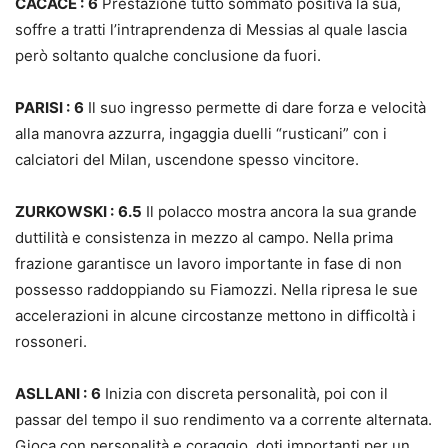
CACACE :
6
Prestazione tutto sommato positiva la sua,
soffre a tratti l’intraprendenza di Messias al quale lascia
però soltanto qualche conclusione da fuori.
PARISI :
6
Il suo ingresso permette di dare forza e velocità
alla manovra azzurra, ingaggia duelli “rusticani” con i
calciatori del Milan, uscendone spesso vincitore.
ZURKOWSKI :
6.5
Il polacco mostra ancora la sua grande
duttilità e consistenza in mezzo al campo. Nella prima
frazione garantisce un lavoro importante in fase di non
possesso raddoppiando su Fiamozzi. Nella ripresa le sue
accelerazioni in alcune circostanze mettono in difficoltà i
rossoneri.
ASLLANI :
6
Inizia con discreta personalità, poi con il
passar del tempo il suo rendimento va a corrente alternata.
Gioca con personalità e coraggio, doti importanti per un