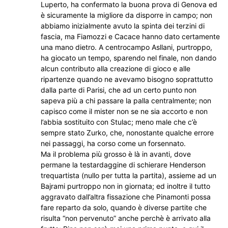
Luperto, ha confermato la buona prova di Genova ed
è sicuramente la migliore da disporre in campo; non
abbiamo inizialmente avuto la spinta dei terzini di
fascia, ma Fiamozzi e Cacace hanno dato certamente
una mano dietro. A centrocampo Asllani, purtroppo,
ha giocato un tempo, sparendo nel finale, non dando
alcun contributo alla creazione di gioco e alle
ripartenze quando ne avevamo bisogno soprattutto
dalla parte di Parisi, che ad un certo punto non
sapeva più a chi passare la palla centralmente; non
capisco come il mister non se ne sia accorto e non
l’abbia sostituito con Stulac; meno male che c’è
sempre stato Zurko, che, nonostante qualche errore
nei passaggi, ha corso come un forsennato.
Ma il problema più grosso è là in avanti, dove
permane la testardaggine di schierare Henderson
trequartista (nullo per tutta la partita), assieme ad un
Bajrami purtroppo non in giornata; ed inoltre il tutto
aggravato dall’altra fissazione che Pinamonti possa
fare reparto da solo, quando è diverse partite che
risulta “non pervenuto” anche perchè è arrivato alla