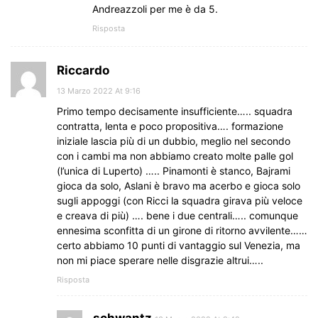
Andreazzoli per me è da 5.
Risposta
Riccardo
13 Marzo 2022 At 9:16
Primo tempo decisamente insufficiente….. squadra
contratta, lenta e poco propositiva…. formazione
iniziale lascia più di un dubbio, meglio nel secondo
con i cambi ma non abbiamo creato molte palle gol
(l’unica di Luperto) ….. Pinamonti è stanco, Bajrami
gioca da solo, Aslani è bravo ma acerbo e gioca solo
sugli appoggi (con Ricci la squadra girava più veloce
e creava di più) …. bene i due centrali….. comunque
ennesima sconfitta di un girone di ritorno avvilente……
certo abbiamo 10 punti di vantaggio sul Venezia, ma
non mi piace sperare nelle disgrazie altrui…..
Risposta
schwantz