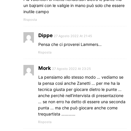
un bajrami con le valigie in mano può solo che essere
inutile campo
Risposta
Dippe
27 Agosto 2022 At 21:45
Pensa che ci proverei Lammers…
Risposta
Mork
27 Agosto 2022 At 23:25
La pensiamo allo stesso modo … vediamo se
la pensa così anche Zanetti … per me ha la
tecnica giusta per giocare dietro le punte …
anche perchè nell’intervista di presentazione
… se non erro ha detto di essere una seconda
punta … ma che può giocare anche come
trequartista …………
Risposta