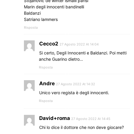
Stojanovic de winter ismaili parisi
Marin degli innocenti bandinelli
Baldanzi
Satriano lammers
Risposta
Cecco2
27 Agosto 2022 At 14:04
Si certo, Degli Innocenti e Baldanzi. Poi metti
anche Guarino dietro…
Risposta
Andre
27 Agosto 2022 At 14:32
Unico vero regista è degli innocenti.
Risposta
David+roma
27 Agosto 2022 At 14:45
Chi lo dice il dottore che non deve giocare?