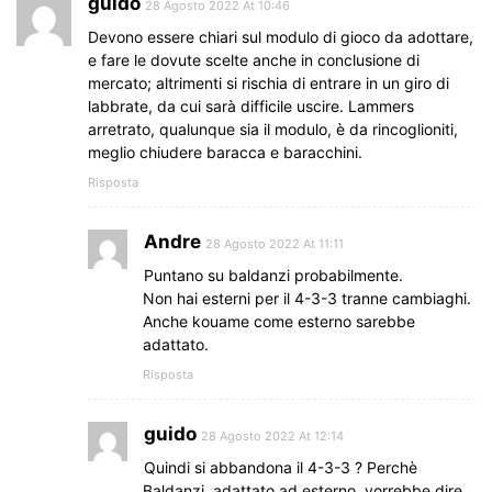
guido
28 Agosto 2022 At 10:46
Devono essere chiari sul modulo di gioco da adottare,
e fare le dovute scelte anche in conclusione di
mercato; altrimenti si rischia di entrare in un giro di
labbrate, da cui sarà difficile uscire. Lammers
arretrato, qualunque sia il modulo, è da rincoglioniti,
meglio chiudere baracca e baracchini.
Risposta
Andre
28 Agosto 2022 At 11:11
Puntano su baldanzi probabilmente.
Non hai esterni per il 4-3-3 tranne cambiaghi.
Anche kouame come esterno sarebbe
adattato.
Risposta
guido
28 Agosto 2022 At 12:14
Quindi si abbandona il 4-3-3 ? Perchè
Baldanzi, adattato ad esterno, vorrebbe dire