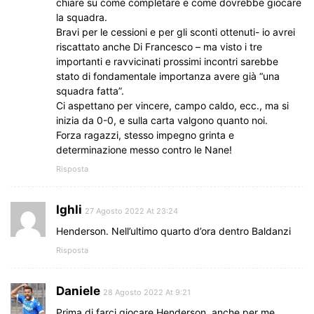
chiare su come completare e come dovrebbe giocare
la squadra.
Bravi per le cessioni e per gli sconti ottenuti- io avrei
riscattato anche Di Francesco – ma visto i tre
importanti e ravvicinati prossimi incontri sarebbe
stato di fondamentale importanza avere già “una
squadra fatta”.
Ci aspettano per vincere, campo caldo, ecc., ma si
inizia da 0-0, e sulla carta valgono quanto noi.
Forza ragazzi, stesso impegno grinta e
determinazione messo contro le Nane!
Risposta
Ighli
27 Agosto 2022 At 23:24
Henderson. Nell’ultimo quarto d’ora dentro Baldanzi
Risposta
Daniele
28 Agosto 2022 At 9:21
Prima di farci giocare Henderson, anche per me