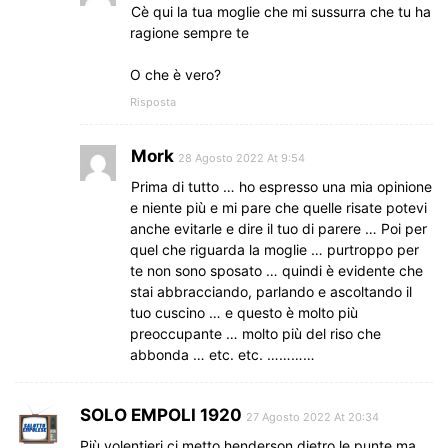
Cè qui la tua moglie che mi sussurra che tu ha
ragione sempre te
O che è vero?
Risposta
Mork
28 Agosto 2022 At 9:54
Prima di tutto … ho espresso una mia opinione
e niente più e mi pare che quelle risate potevi
anche evitarle e dire il tuo di parere … Poi per
quel che riguarda la moglie … purtroppo per
te non sono sposato … quindi è evidente che
stai abbracciando, parlando e ascoltando il
tuo cuscino … e questo è molto più
preoccupante … molto più del riso che
abbonda … etc. etc. …………
SOLO EMPOLI 1920
27 Agosto 2022 At 20:34
Più volentieri ci metto henderson dietro le punte ma