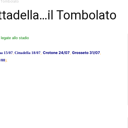
il Tombolato
ittadella…il Tombolato
legate allo stadio
,
Crotone 24/07
,
Grosseto 31/07
na 15/07
,
Cittadella 18/07
,
/08
);