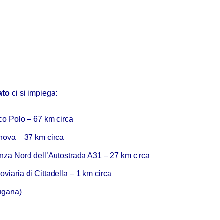
ato
ci si impiega:
co Polo
– 67 km circa
nova
– 37 km circa
nza Nord
dell’
Autostrada A31
– 27 km circa
roviaria di
Cittadella
– 1 km circa
sugana
)