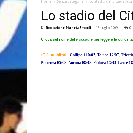
Home
Senza categoria
Lo stadio del Cittadella…
Lo stadio del C
Di
Redazione PianetaEmpoli
-
18 Luglio 2009
0
Clicca sul nome delle squadre per leggere le curiosità 
(Già pubblicati:
Gallipoli 10/07
,
Torino 12/07
,
Triesti
Piacenza 05/08
,
Ancona 08/08
,
Padova 13/08
,
Lecce 18