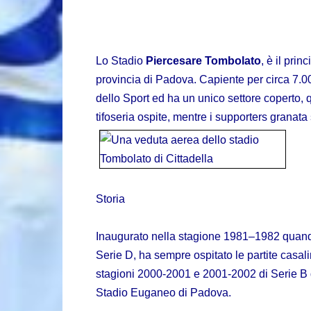
Lo Stadio
Piercesare Tombolato
, è il pri
provincia di Padova
. Capiente per circa 7.0
dello Sport ed ha un unico settore coperto, q
tifoseria ospite, mentre i supporters granata 
Storia
Inaugurato nella stagione
1981
–
1982
quand
Serie D
, ha sempre ospitato le partite casa
stagioni
2000-2001
e
2001-2002
di
Serie B
Stadio Euganeo
di
Padova
.