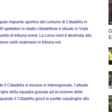
ncipale impianto sportivo del comune di
Cittadella
in
E
00 spettatori lo stadio
cittadellese
è situato in Viale
G
uello di tribuna ovest. La curva nord è destinata alla
E
sono soliti sistemarsi in tribuna est.
o il
Cittadella
si trovava in
Interregionale,
l’attuale
linghe della squadra
granata
ad eccezione delle
quando il
Cittadella
giocò le partite casalinghe allo