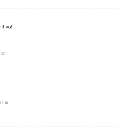
itivo!
:07
12:18