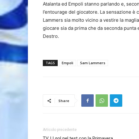
Atalanta ed Empoli stanno parlando e, secon
l’entourage del giocatore. La sensazione è 
Lammers sia molto vicino a vestire la maglia
giocare sia da prima che da seconda punta e
Destro.
TAGS
Empoli
Sam Lammers
Share
Articolo precedente
TV | I gol nel test con la Primavera