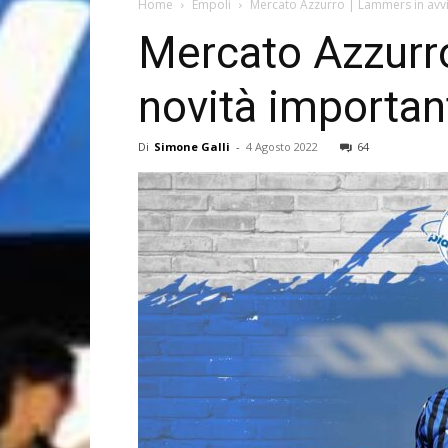
Home
Empoli
Mercato Azzurro | Lammers in avv
Mercato Azzurr
novità importan
Di
Simone Galli
-
4 Agosto 2022
64