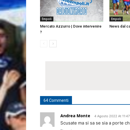
Empoli
Empoli
Mercato Azzurro | Dove intervenire
News dal 
?
64 Commenti
Andrea Monte
4 Agosto 2022 At 11:47
Scusate ma si sa se sia a porte ch