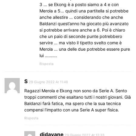
3 … se Ekong è a posto siamo a 4 e con
Merola a 5… quindi una partitella si potrebbe
anche allestire … considerando che anche
Baldanzi quest’anno ha giocato più avanzato
si potrebbe arrivare anche a 6. Poi è chiaro
che un paio di seconde punte potrebbero
servire … ma visto il tipetto svelto come è
Merola … una delle due potrebbe essere pure
lui ……….
Risposta
S
29 Giugno 2022 At 11:46
Ragazzi Merola e Ekong non sono da Serie A. Sento
troppi commenti che esaltano tutti i nostri giovani. Già
Baldanzi farà fatica, ma spero che la sua tecnica
compensi l’impatto con una Serie A super fisica.
Risposta
didavane
29 Giugno 2022 At 12:33