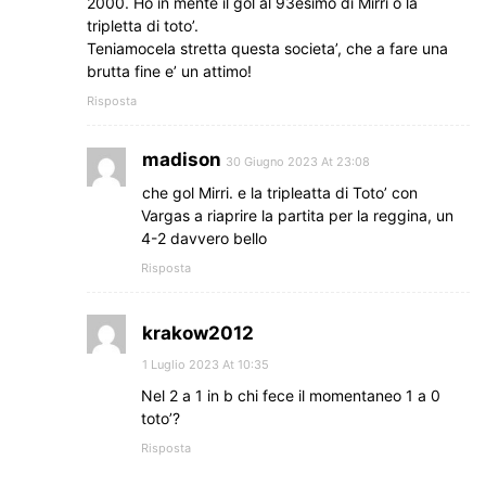
2000. Ho in mente il gol al 93esimo di Mirri o la
tripletta di toto’.
Teniamocela stretta questa societa’, che a fare una
brutta fine e’ un attimo!
Risposta
madison
30 Giugno 2023 At 23:08
che gol Mirri. e la tripleatta di Toto’ con
Vargas a riaprire la partita per la reggina, un
4-2 davvero bello
Risposta
krakow2012
1 Luglio 2023 At 10:35
Nel 2 a 1 in b chi fece il momentaneo 1 a 0
toto’?
Risposta