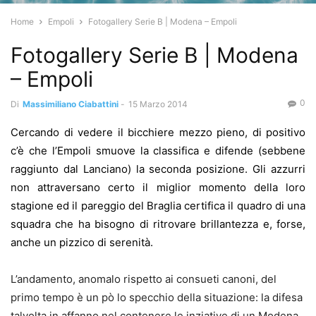
Home
Empoli
Fotogallery Serie B | Modena – Empoli
Fotogallery Serie B | Modena
– Empoli
0
Di
Massimiliano Ciabattini
-
15 Marzo 2014
Cercando di vedere il bicchiere mezzo pieno, di positivo
c’è che l’Empoli smuove la classifica e difende (sebbene
raggiunto dal Lanciano) la seconda posizione. Gli azzurri
non attraversano certo il miglior momento della loro
stagione ed il pareggio del Braglia certifica il quadro di una
squadra che ha bisogno di ritrovare brillantezza e, forse,
anche un pizzico di serenità.
L’andamento, anomalo rispetto ai consueti canoni, del
primo tempo è un pò lo specchio della situazione: la difesa
talvolta in affanno nel contenere le inziative di un Modena