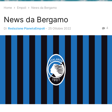
Home
Empoli
News da Bergamo
News da Bergamo
4
Di
Redazione PianetaEmpoli
-
25 Ottobre 2022