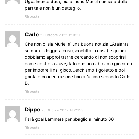
Ugualmente dura, ma almeno Muriel non sarà della
partita e non è un dettaglio.
Risposta
Carlo
25 Ottobre 2022 At 18:11
Che non ci sia Muriel e’ una buona notizia.L’Atalanta
sembra in leggera crisi (sconfitta in casa) e quindi
dobbiamo approfittarne cercando di non scoprirsi
come contro la Juve,dato che non abbiamo giocatori
per imporre il ns. gioco.Cerchiamo il golletto e poi
grinta e concentrazione fino all’ultimo secondo.Carlo
B.
Risposta
Dippe
25 Ottobre 2022 At 23:59
Farà goal Lammers per sbaglio al minuto 88’
Risposta