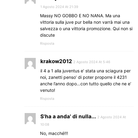
1 Agosto 2024 At 21:39
Massy NO GOBBO E NO NANA. Ma una
vittoria sulla juve pur bella non varrà mai una
salvezza o una vittoria promozione. Qui non si
discute
Risposta
krakow2012
2 Agosto 2024 At 5:46
il 4 a 1 alla juventus e’ stata una sciagura per
noi, zanetti penso’ di poter proporre il 4231
anche l’anno dopo…con tutto quello che ne e’
venuto!
Risposta
S'ha a anda' di nulla...
2 Agosto 2024 At
10:08
No, macché!!!