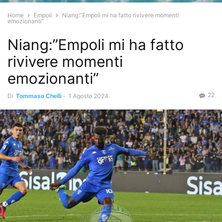
Home
Empoli
Niang:”Empoli mi ha fatto rivivere momenti
emozionanti”
Niang:”Empoli mi ha fatto
rivivere momenti
emozionanti”
22
Di
Tommaso Chelli
-
1 Agosto 2024