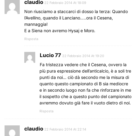
claudio
22 Febbraio 2014 At 18:09
Non riusciamo a staccarci di dosso la terza: Quando
l’Avellino, quando il Lanciano…..ora il Cesena,
mannaggia!
E a Siena non avremo Hysaj e Moro.
Risposta
Lucio 77
22 Febbraio 2014 At 19:20
Fa tristezza vedere che il Cesena, ovvero la
più pura espressione dell’anticalcio, è a soli tre
punti da noi… ciò dà secondo me la misura di
quanto questo campionato di B sia mediocre
e in secondo luogo non fa che rinforzare in me
il sospetto che a questo punto del campionato
avremmo dovuto già fare il vuoto dietro di noi.
Risposta
claudio
22 Febbraio 2014 At 22:14