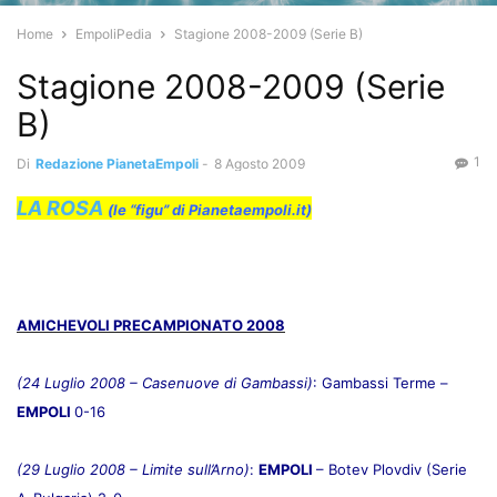
Home
EmpoliPedia
Stagione 2008-2009 (Serie B)
Stagione 2008-2009 (Serie
B)
1
Di
Redazione PianetaEmpoli
-
8 Agosto 2009
LA ROSA
(le “figu” di Pianetaempoli.it)
AMICHEVOLI PRECAMPIONATO 2008
(24 Luglio 2008 – Casenuove di Gambassi)
: Gambassi Terme –
EMPOLI
0-16
(29 Luglio 2008 – Limite sull’Arno)
:
EMPOLI
– Botev Plovdiv (Serie