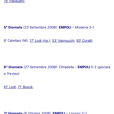
76′ Pasquato
;
5° Giornata
(23 Settembre 2008)
:
EMPOLI
– Modena 3-1
8′ Catellani (M),
17′ Lodi (rig.)
;
53′ Vannucchi
,
93′ Coralli
;
6° Giornata
(27 Settembre 2008)
: Cittadella –
EMPOLI
0-2
(giocata
a Treviso)
61′ Lodi
,
71′ Buscè
;
7° Giornata
(6 Ottobre 2008)
:
EMPOLI
– Livorno 2-1