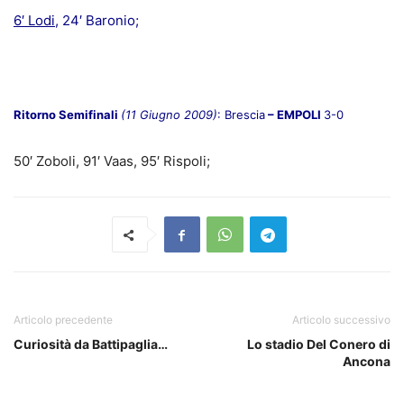
6′ Lodi
, 24′ Baronio;
Ritorno Semifinali
(11 Giugno 2009)
: Brescia
– EMPOLI
3-0
50′ Zoboli, 91′ Vaas, 95′ Rispoli;
Articolo precedente
Articolo successivo
Curiosità da Battipaglia…
Lo stadio Del Conero di
Ancona