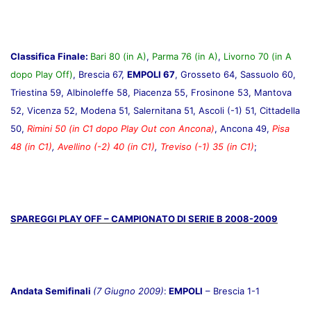
Classifica Finale:
Bari 80 (in A)
,
Parma 76 (in A)
,
Livorno 70 (in A
dopo Play Off)
, Brescia 67,
EMPOLI 67
, Grosseto 64, Sassuolo 60,
Triestina 59, Albinoleffe 58, Piacenza 55, Frosinone 53, Mantova
52, Vicenza 52, Modena 51, Salernitana 51, Ascoli (-1) 51, Cittadella
50,
Rimini 50 (in C1 dopo Play Out con Ancona)
, Ancona 49,
Pisa
48 (in C1)
,
Avellino (-2) 40 (in C1)
,
Treviso (-1) 35 (in C1)
;
SPAREGGI PLAY OFF – CAMPIONATO DI SERIE B 2008-2009
Andata Semifinali
(7 Giugno 2009)
:
EMPOLI
– Brescia 1-1