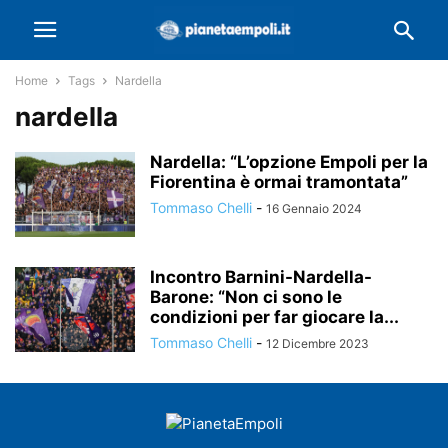
Home
Tags
Nardella
nardella
Nardella: “L’opzione Empoli per la
Fiorentina è ormai tramontata”
Tommaso Chelli
-
16 Gennaio 2024
Incontro Barnini-Nardella-
Barone: “Non ci sono le
condizioni per far giocare la...
Tommaso Chelli
-
12 Dicembre 2023