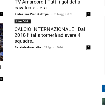
TV Amarcord | Tutti i gol della
cavalcata Uefa
Redazione PianetaEmpoli
-
29 Maggio 2020
6
9
Altro Calcio
CALCIO INTERNAZIONALE | Dal
2018 l’Italia tornerà ad avere 4
squadre...
Gabriele Guastella
-
27 Agosto 2016
0
)
20