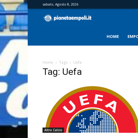
sabato, Agosto 8, 2026
PianetaEmpoli
HOME
EMPO
Home
Tags
Uefa
Tag: Uefa
Altro Calcio