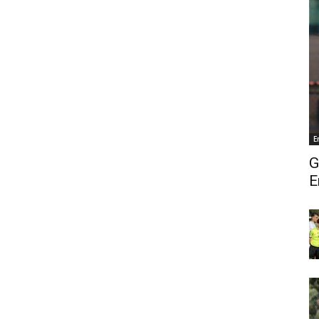
E
G
E