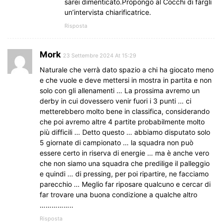
sarei dimenticato.Propongo al Cocchi di fargli
un’intervista chiarificatrice.
Risposta
Mork
23 Settembre 2024 At 15:29
Naturale che verrà dato spazio a chi ha giocato meno
e che vuole e deve mettersi in mostra in partita e non
solo con gli allenamenti … La prossima avremo un
derby in cui dovessero venir fuori i 3 punti … ci
metterebbero molto bene in classifica, considerando
che poi avremo altre 4 partite probabilmente molto
più difficili … Detto questo … abbiamo disputato solo
5 giornate di campionato … la squadra non può
essere certo in riserva di energie … ma è anche vero
che non siamo una squadra che predilige il palleggio
e quindi … di pressing, per poi ripartire, ne facciamo
parecchio … Meglio far riposare qualcuno e cercar di
far trovare una buona condizione a qualche altro
……………..
Risposta