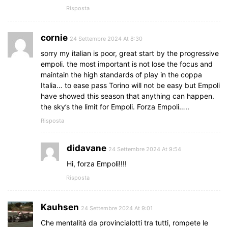
Risposta
cornie
24 Settembre 2024 At 8:30
sorry my italian is poor, great start by the progressive
empoli. the most important is not lose the focus and
maintain the high standards of play in the coppa
Italia… to ease pass Torino will not be easy but Empoli
have showed this season that anything can happen.
the sky’s the limit for Empoli. Forza Empoli…..
Risposta
didavane
24 Settembre 2024 At 9:54
Hi, forza Empoli!!!!
Risposta
Kauhsen
24 Settembre 2024 At 9:01
Che mentalità da provincialotti tra tutti, rompete le