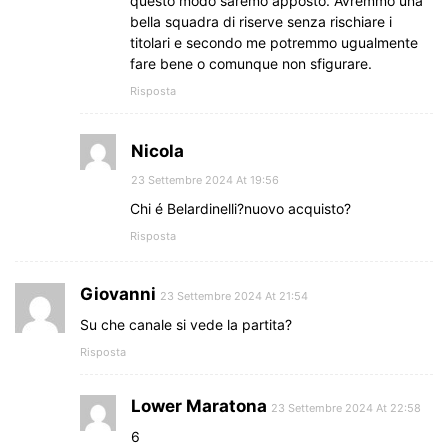
questo modo saremo apposto. Avremmo una
bella squadra di riserve senza rischiare i
titolari e secondo me potremmo ugualmente
fare bene o comunque non sfigurare.
Risposta
Nicola
23 Settembre 2024 At 19:56
Chi é Belardinelli?nuovo acquisto?
Risposta
Giovanni
23 Settembre 2024 At 21:54
Su che canale si vede la partita?
Risposta
Lower Maratona
23 Settembre 2024 At 22:58
6