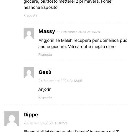
giocare, piuttosto metterei 2 primavera. Forse
neanche Esposito.
Risposta
Massy
23 Settembre 2024 At 16:28
Angjorin se Maleh recupera per domenica può
anche giocare. Viti sarebbe meglio di no
Risposta
Gesù
24 Settembre 2024 At 13:05
Anjorin
Risposta
Dippe
23 Settembre 2024 At 16:53
Ekong dall inizio ed anche Konate’ in campo nel 2′