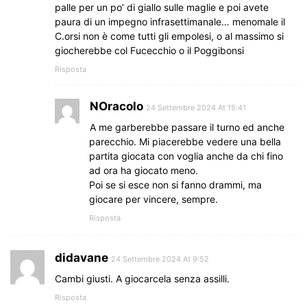
palle per un po’ di giallo sulle maglie e poi avete
paura di un impegno infrasettimanale… menomale il
C.orsi non è come tutti gli empolesi, o al massimo si
giocherebbe col Fucecchio o il Poggibonsi
Risposta
NOracolo
24 Settembre 2024 At 15:41
A me garberebbe passare il turno ed anche
parecchio. Mi piacerebbe vedere una bella
partita giocata con voglia anche da chi fino
ad ora ha giocato meno.
Poi se si esce non si fanno drammi, ma
giocare per vincere, sempre.
Risposta
didavane
24 Settembre 2024 At 9:52
Cambi giusti. A giocarcela senza assilli.
Risposta