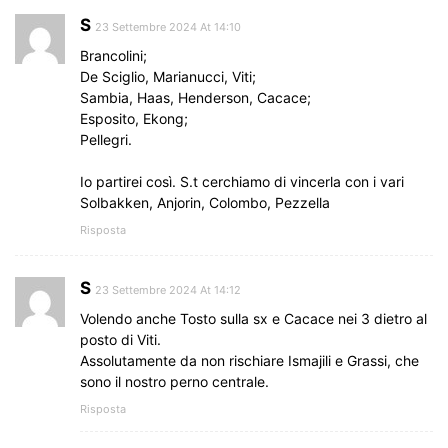
S
23 Settembre 2024 At 14:10
Brancolini;
De Sciglio, Marianucci, Viti;
Sambia, Haas, Henderson, Cacace;
Esposito, Ekong;
Pellegri.
Io partirei così. S.t cerchiamo di vincerla con i vari
Solbakken, Anjorin, Colombo, Pezzella
Risposta
S
23 Settembre 2024 At 14:12
Volendo anche Tosto sulla sx e Cacace nei 3 dietro al
posto di Viti.
Assolutamente da non rischiare Ismajili e Grassi, che
sono il nostro perno centrale.
Risposta