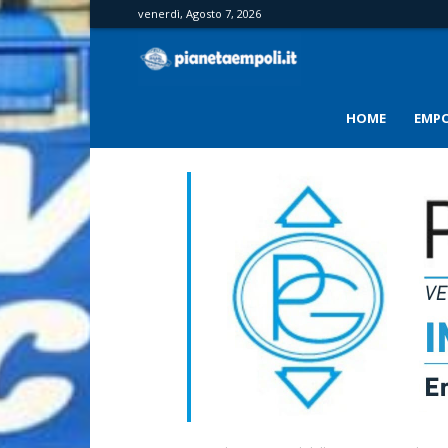
venerdì, Agosto 7, 2026
PianetaEmpoli
HOME
EMPO