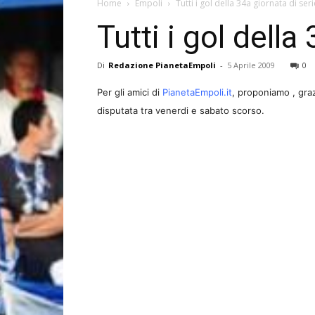
Home
Empoli
Tutti i gol della 34a giornata di ser
Tutti i gol della
Di
Redazione PianetaEmpoli
-
5 Aprile 2009
0
Per gli amici di
PianetaEmpoli.it
, proponiamo , gra
disputata tra venerdi e sabato scorso.