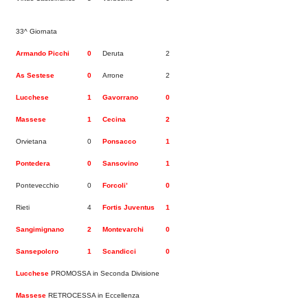
33^ Giornata
Armando Picchi
0
Deruta
2
As Sestese
0
Arrone
2
Lucchese
1
Gavorrano
0
Massese
1
Cecina
2
Orvietana
0
Ponsacco
1
Pontedera
0
Sansovino
1
Pontevecchio
0
Forcoli’
0
Rieti
4
Fortis Juventus
1
Sangimignano
2
Montevarchi
0
Sansepolcro
1
Scandicci
0
Lucchese
PROMOSSA in Seconda Divisione
Massese
RETROCESSA in Eccellenza