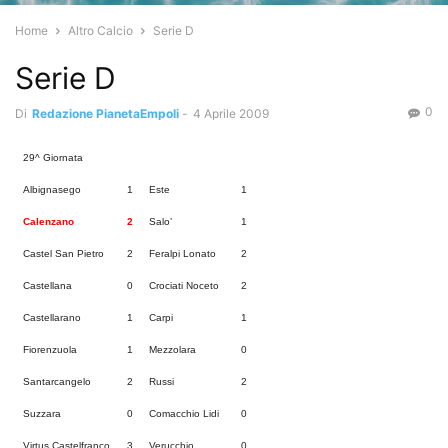
Home
Altro Calcio
Serie D
Serie D
0
Di
Redazione PianetaEmpoli
-
4 Aprile 2009
29^ Giornata
Albignasego
1
Este
1
Calenzano
2
Salo’
1
Castel San Pietro
2
Feralpi Lonato
2
Castellana
0
Crociati Noceto
2
Castellarano
1
Carpi
1
Fiorenzuola
1
Mezzolara
0
Santarcangelo
2
Russi
2
Suzzara
0
Comacchio Lidi
0
Virtus Castelfranco
3
Verucchio
0