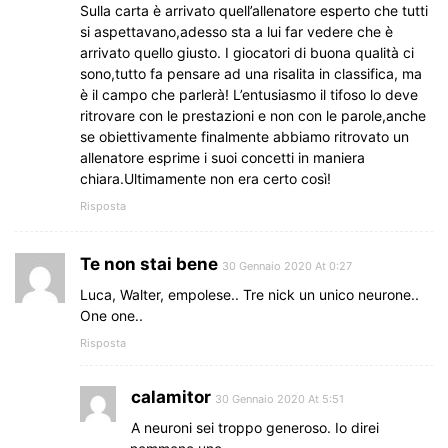
Sulla carta è arrivato quell’allenatore esperto che tutti
si aspettavano,adesso sta a lui far vedere che è
arrivato quello giusto. I giocatori di buona qualità ci
sono,tutto fa pensare ad una risalita in classifica, ma
è il campo che parlerà! L’entusiasmo il tifoso lo deve
ritrovare con le prestazioni e non con le parole,anche
se obiettivamente finalmente abbiamo ritrovato un
allenatore esprime i suoi concetti in maniera
chiara.Ultimamente non era certo così!
Risposta
Te non stai bene
30 Gennaio 2020 At 0:27
Luca, Walter, empolese.. Tre nick un unico neurone..
One one..
Risposta
calamitor
30 Gennaio 2020 At 5:51
A neuroni sei troppo generoso. Io direi