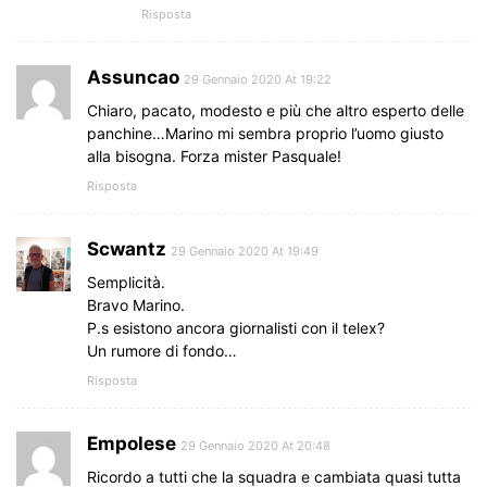
Risposta
Assuncao
29 Gennaio 2020 At 19:22
Chiaro, pacato, modesto e più che altro esperto delle
panchine…Marino mi sembra proprio l’uomo giusto
alla bisogna. Forza mister Pasquale!
Risposta
Scwantz
29 Gennaio 2020 At 19:49
Semplicità.
Bravo Marino.
P.s esistono ancora giornalisti con il telex?
Un rumore di fondo…
Risposta
Empolese
29 Gennaio 2020 At 20:48
Ricordo a tutti che la squadra e cambiata quasi tutta