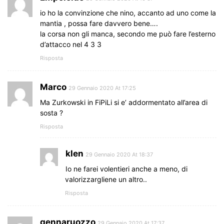
io ho la convinzione che nino, accanto ad uno come la
mantia , possa fare davvero bene….
la corsa non gli manca, secondo me può fare l’esterno
d’attacco nel 4 3 3
Risposta
Marco
29 Gennaio 2020 At 17:25
Ma Zurkowski in FiPiLi si e’ addormentato all’area di
sosta ?
Risposta
klen
29 Gennaio 2020 At 18:37
Io ne farei volentieri anche a meno, di
valorizzargliene un altro..
Risposta
gennaruozzo
29 Gennaio 2020 At 17:37