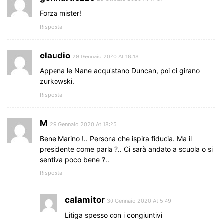
Forza mister!
Risposta
claudio
29 Gennaio 2020 At 18:18
Appena le Nane acquistano Duncan, poi ci girano
zurkowski.
Risposta
M
29 Gennaio 2020 At 18:25
Bene Marino !.. Persona che ispira fiducia. Ma il
presidente come parla ?.. Ci sarà andato a scuola o si
sentiva poco bene ?..
Risposta
calamitor
30 Gennaio 2020 At 5:49
Litiga spesso con i congiuntivi