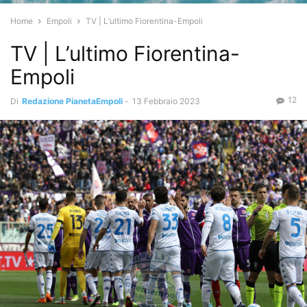
Home
Empoli
TV | L’ultimo Fiorentina-Empoli
TV | L’ultimo Fiorentina-
Empoli
12
Di
Redazione PianetaEmpoli
-
13 Febbraio 2023