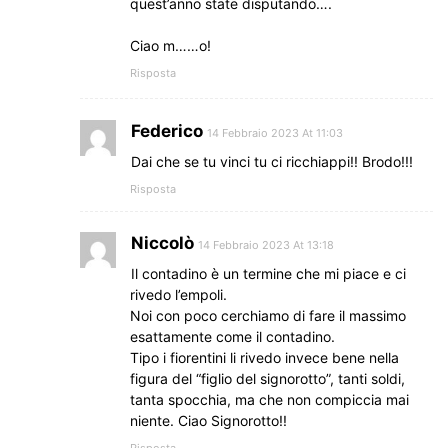
quest’anno state disputando….
Ciao m……o!
Risposta
Federico
14 Febbraio 2023 At 11:03
Dai che se tu vinci tu ci ricchiappi!! Brodo!!!
Risposta
Niccolò
14 Febbraio 2023 At 13:18
Il contadino è un termine che mi piace e ci
rivedo l’empoli.
Noi con poco cerchiamo di fare il massimo
esattamente come il contadino.
Tipo i fiorentini li rivedo invece bene nella
figura del “figlio del signorotto”, tanti soldi,
tanta spocchia, ma che non compiccia mai
niente. Ciao Signorotto!!