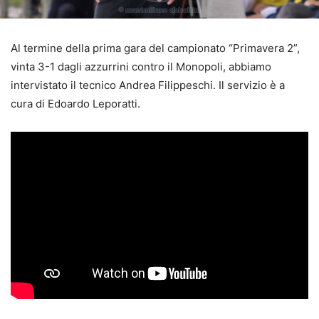
Al termine della prima gara del campionato “Primavera 2”,
vinta 3-1 dagli azzurrini contro il Monopoli, abbiamo
intervistato il tecnico Andrea Filippeschi. Il servizio è a
cura di Edoardo Leporatti.