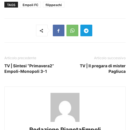
TAGS
Empoli FC
filippeschi
Articolo precedente
Articolo successivo
TV | Sintesi “Primavera2”
TV | Il pregara di mister
Empoli-Monopoli 3-1
Pagliuca
Redazione PianetaEmpoli