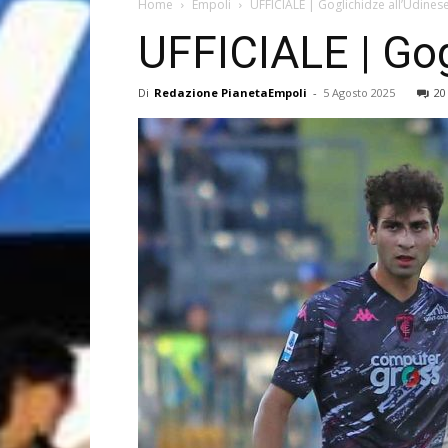
Home
Empoli
UFFICIALE | Goglichidze all’Udines
UFFICIALE | Gog
Di
Redazione PianetaEmpoli
-
5 Agosto 2025
20