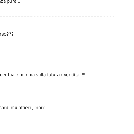
a pura ..
orso???
ntuale minima sulla futura rivendita !!!!
aard, mulattieri , moro