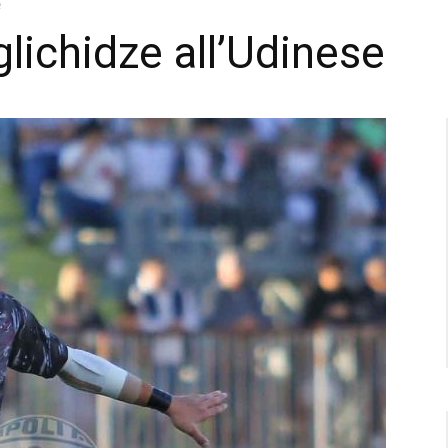
e
lichidze all’Udinese