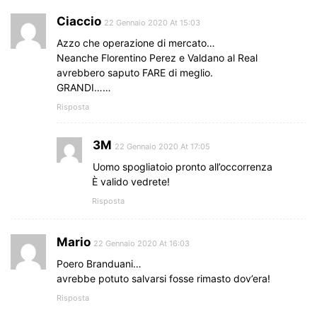
Ciaccio
22 Gennaio 2020 At 15:03
Azzo che operazione di mercato…
Neanche Florentino Perez e Valdano al Real
avrebbero saputo FARE di meglio.
GRANDI……
Risposta
3M
22 Gennaio 2020 At 17:05
Uomo spogliatoio pronto all’occorrenza
È valido vedrete!
Risposta
Mario
22 Gennaio 2020 At 16:03
Poero Branduani…
avrebbe potuto salvarsi fosse rimasto dov’era!
Risposta