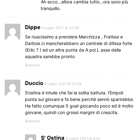
Ah ecco…allora cambia tutto…ora sono più
tranquillo.
Dippe
8 Luglio 2021 At 22:38
Se riuscissimo a prendere Marchizza , Frattesi e
Darboe ci mancherebbero un centrale di difesa forte
(Erlic ? ) ed un altra punta da A poi L asse della
squadra sarebbe pronto
Risposta
Duccio
8 Luglio 2021 At 22:44
S’ostina è intuile che fai la solita battuta. l’Empoli
punta sui giovani e fa bene perché sennò sparirebbe.
Ha fatto comunque 5 goal giocando poco ed è molto
giovane, quindi con grossi margini di crescita.
Risposta
S' Ostina
9 Luglio 2021 At 0:10