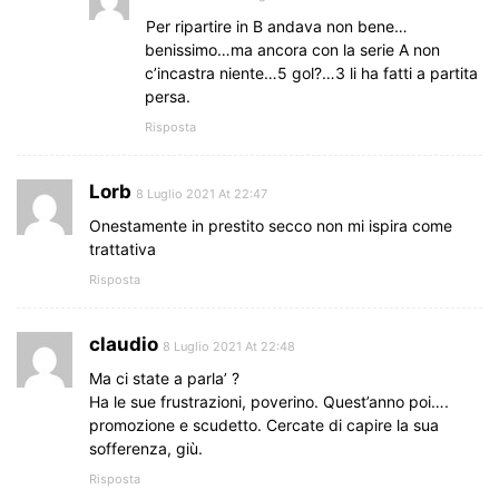
Per ripartire in B andava non bene…
benissimo…ma ancora con la serie A non
c’incastra niente…5 gol?…3 li ha fatti a partita
persa.
Risposta
Lorb
8 Luglio 2021 At 22:47
Onestamente in prestito secco non mi ispira come
trattativa
Risposta
claudio
8 Luglio 2021 At 22:48
Ma ci state a parla’ ?
Ha le sue frustrazioni, poverino. Quest’anno poi….
promozione e scudetto. Cercate di capire la sua
sofferenza, giù.
Risposta