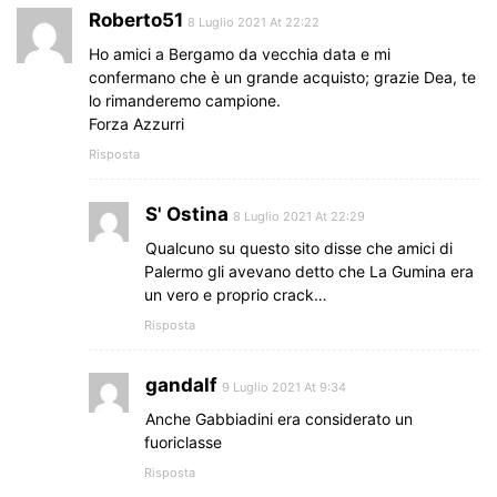
Roberto51
8 Luglio 2021 At 22:22
Ho amici a Bergamo da vecchia data e mi
confermano che è un grande acquisto; grazie Dea, te
lo rimanderemo campione.
Forza Azzurri
Risposta
S' Ostina
8 Luglio 2021 At 22:29
Qualcuno su questo sito disse che amici di
Palermo gli avevano detto che La Gumina era
un vero e proprio crack…
Risposta
gandalf
9 Luglio 2021 At 9:34
Anche Gabbiadini era considerato un
fuoriclasse
Risposta