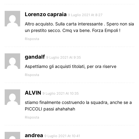
Lorenzo capraia
9 Luglio 2021 At 8:27
Altro acquisto. Sulla carta interessante . Spero non sia
un prestito secco. Cmq va bene. Forza Empoli !
Risposta
gandalf
9 Luglio 2021 At 9:35
Aspettiamo gli acquisti titolati, per ora riserve
Risposta
ALVIN
9 Luglio 2021 At 10:35
stiamo finalmente costruendo la squadra, anche se a
PICCOLI passi ahahahah
Risposta
andrea
9 Luglio 2021 At 10:41