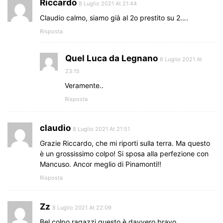
Riccardo
8 Luglio 2021 At 21:44
Claudio calmo, siamo già al 2o prestito su 2….
Risposta
Quel Luca da Legnano
8 Luglio 2021 At
23:15
Veramente..
Risposta
claudio
8 Luglio 2021 At 21:51
Grazie Riccardo, che mi riporti sulla terra. Ma questo
è un grossissimo colpo! Si sposa alla perfezione con
Mancuso. Ancor meglio di Pinamonti!!
Risposta
Zz
8 Luglio 2021 At 22:09
Bel colpo ragazzi questo è davvero bravo.