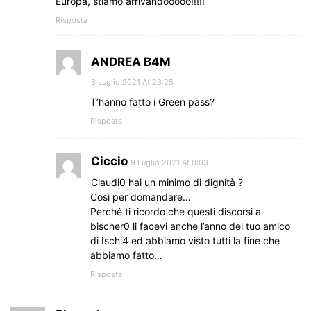
Europa, stiamo arrivandooooo!!!!!
Risposta
ANDREA B4M
8 Luglio 2021 At 23:25
T’hanno fatto i Green pass?
Risposta
Ciccio
9 Luglio 2021 At 0:03
Claudi0 hai un minimo di dignità ?
Così per domandare…
Perché ti ricordo che questi discorsi a
bischer0 li facevi anche l’anno del tuo amico
di Ischi4 ed abbiamo visto tutti la fine che
abbiamo fatto…
Risposta