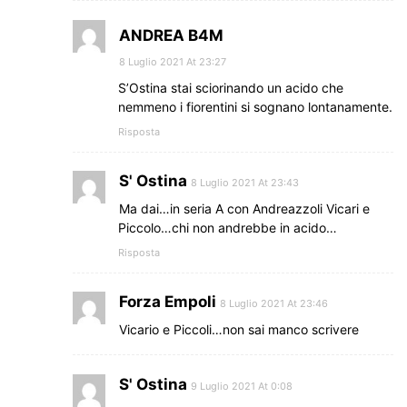
ANDREA B4M
8 Luglio 2021 At 23:27
S’Ostina stai sciorinando un acido che
nemmeno i fiorentini si sognano lontanamente.
Risposta
S' Ostina
8 Luglio 2021 At 23:43
Ma dai…in seria A con Andreazzoli Vicari e
Piccolo…chi non andrebbe in acido…
Risposta
Forza Empoli
8 Luglio 2021 At 23:46
Vicario e Piccoli…non sai manco scrivere
S' Ostina
9 Luglio 2021 At 0:08