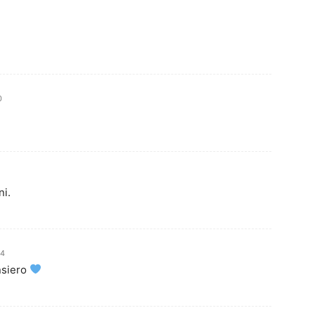
0
ni.
44
nsiero