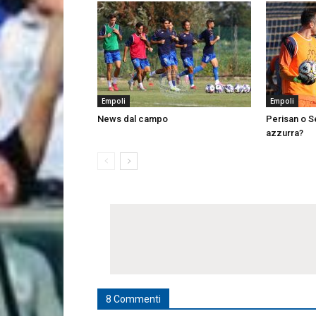
Empoli
Empoli
News dal campo
Perisan o Se
azzurra?
8 Commenti