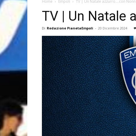
Home
Empoli
TV | Un Natale azzurro….con Nonna 
TV | Un Natale 
Di
Redazione PianetaEmpoli
-
20 Dicembre 2024