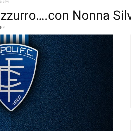
Silvi !
azzurro….con Nonna Silv
8