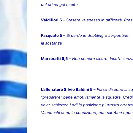
del primo gol ospite.
Valdifiori 5
–
Stasera va spesso in difficoltà. Pres
Pasquato 5
–
Si perde in dribbling e serpentine… f
la sostanza.
Marzoratti 5,5
–
Non sempre sicuro. Insufficienza
L’allenatore Silvio Baldini 5
–
Forse dispone la sq
“preparare” bene emotivamente la squadra. Crediam
voler schierare Lodi in posizione piuttosto arretr
Vannucchi sono in condizione, non sarebbe opport