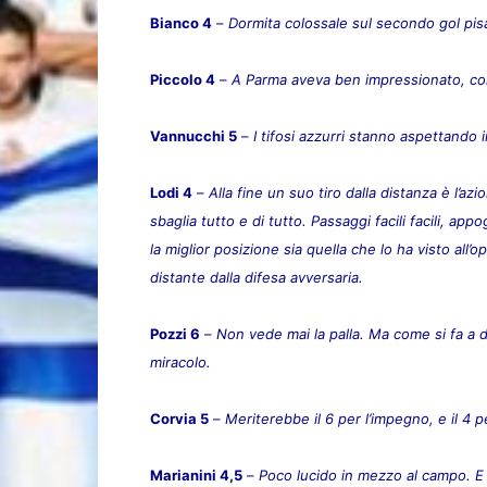
Bianco 4
–
Dormita colossale sul secondo gol pis
Piccolo 4
–
A Parma aveva ben impressionato, con 
Vannucchi 5
–
I tifosi azzurri stanno aspettando i
Lodi 4
–
Alla fine un suo tiro dalla distanza è l’azi
sbaglia tutto e di tutto. Passaggi facili facili, a
la miglior posizione sia quella che lo ha visto all
distante dalla difesa avversaria.
Pozzi 6
–
Non vede mai la palla. Ma come si fa a d
miracolo.
Corvia 5
–
Meriterebbe il 6 per l’impegno, e il 4 p
Marianini 4,5
–
Poco lucido in mezzo al campo. E 