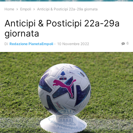
Home
Empoli
Anticipi & Posticipi 22a-29a giornata
Anticipi & Posticipi 22a-29a
giornata
6
Di
Redazione PianetaEmpoli
-
10 Novembre 2022