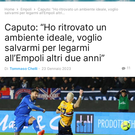
Home
Empoli
Caputo: “Ho ritrovato un ambiente ideale, voglio
salvarmi per legarmi all’Empoli altri...
Caputo: “Ho ritrovato un
ambiente ideale, voglio
salvarmi per legarmi
all’Empoli altri due anni”
11
Di
Tommaso Chelli
-
23 Gennaio 2023