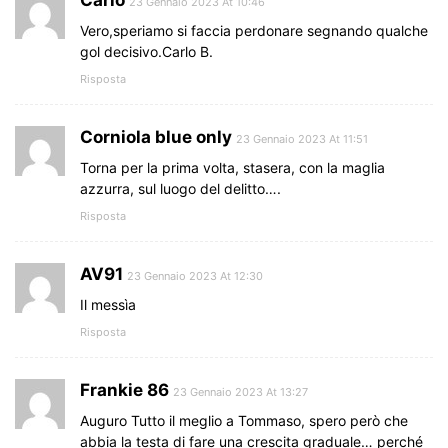
23 Gennaio 2023 At 10:46
Vero,speriamo si faccia perdonare segnando qualche
gol decisivo.Carlo B.
Risposta
Corniola blue only
23 Gennaio 2023 At 11:51
Torna per la prima volta, stasera, con la maglia
azzurra, sul luogo del delitto….
Risposta
AV91
23 Gennaio 2023 At 12:30
Il messìa
Risposta
Frankie 86
23 Gennaio 2023 At 13:27
Auguro Tutto il meglio a Tommaso, spero però che
abbia la testa di fare una crescita graduale… perché