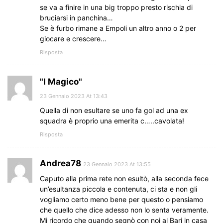
se va a finire in una big troppo presto rischia di
bruciarsi in panchina…
Se è furbo rimane a Empoli un altro anno o 2 per
giocare e crescere…
Risposta
"I Magico"
23 Gennaio 2023 At 13:43
Quella di non esultare se uno fa gol ad una ex
squadra è proprio una emerita c…..cavolata!
Risposta
Andrea78
23 Gennaio 2023 At 13:55
Caputo alla prima rete non esultò, alla seconda fece
un’esultanza piccola e contenuta, ci sta e non gli
vogliamo certo meno bene per questo o pensiamo
che quello che dice adesso non lo senta veramente.
Mi ricordo che quando segnò con noi al Bari in casa