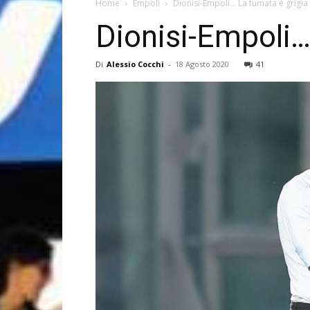
Home
Empoli
Dionisi-Empoli… La fumata è grigia
Dionisi-Empoli…
Di
Alessio Cocchi
-
18 Agosto 2020
41