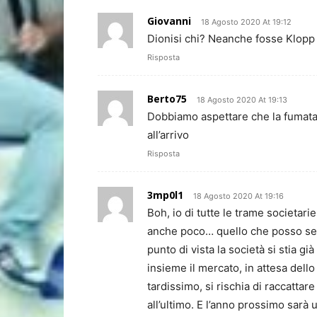
Giovanni
18 Agosto 2020 At 19:12
Dionisi chi? Neanche fosse Klopp (
Risposta
Berto75
18 Agosto 2020 At 19:13
Dobbiamo aspettare che la fumata v
all’arrivo
Risposta
3mp0l1
18 Agosto 2020 At 19:16
Boh, io di tutte le trame societar
anche poco… quello che posso segu
punto di vista la società si stia g
insieme il mercato, in attesa dello
tardissimo, si rischia di raccattare
all’ultimo. E l’anno prossimo sarà 