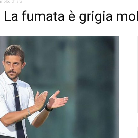
 molto chiara
 La fumata è grigia mol