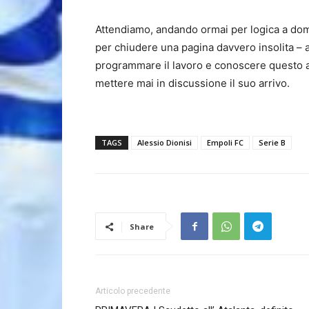
Attendiamo, andando ormai per logica a dom
per chiudere una pagina davvero insolita – a
programmare il lavoro e conoscere questo a
mettere mai in discussione il suo arrivo.
TAGS
Alessio Dionisi
Empoli FC
Serie B
Share
Articolo precedente