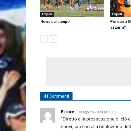
Empoli
Empoli
News dal campo
Perisan o Se
azzurra?
41 Commenti
Ettore
18 Agosto 2020 At 19:02
“Diretto alla prosecuzione di ciò 
nuovi, più che alla risoluzione dell