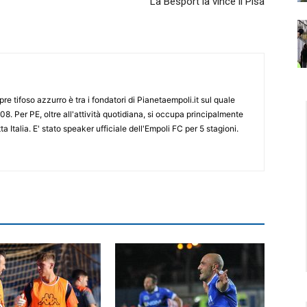
La Besport la vince il Pisa
re tifoso azzurro è tra i fondatori di Pianetaempoli.it sul quale
08. Per PE, oltre all'attività quotidiana, si occupa principalmente
ta Italia. E' stato speaker ufficiale dell'Empoli FC per 5 stagioni.