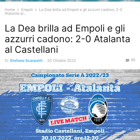
Home
Empoli
La Dea brilla ad Empoli e gli azzurri cadono: 2-0
Atalanta al...
La Dea brilla ad Empoli e gli
azzurri cadono: 2-0 Atalanta
al Castellani
95
Di
Stefano Scarpetti
-
30 Ottobre 2022