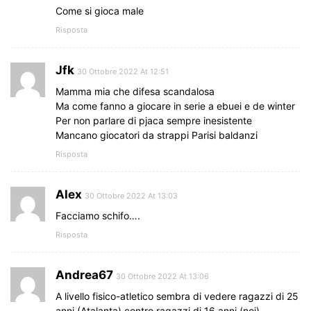
Come si gioca male
Risposta
Jfk
30 Ottobre 2022 At 12:51
Mamma mia che difesa scandalosa
Ma come fanno a giocare in serie a ebuei e de winter
Per non parlare di pjaca sempre inesistente
Mancano giocatori da strappi Parisi baldanzi
Risposta
Alex
30 Ottobre 2022 At 13:03
Facciamo schifo….
Risposta
Andrea67
30 Ottobre 2022 At 13:06
A livello fisico-atletico sembra di vedere ragazzi di 25
anni (Atalanta) contro ragazzi di 16 anni (noi)