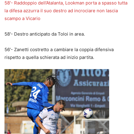
58′- Raddoppio dell’Atalanta, Lookman porta a spasso tutta
la difesa azzurra il suo destro ad incrociare non lascia
scampo a Vicario
58′- Destro anticipato da Toloi in area.
56′- Zanetti costretto a cambiare la coppia difensiva
rispetto a quella schierata ad inizio partita.