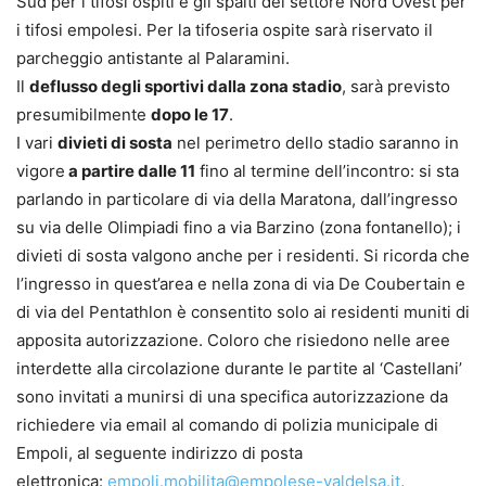
Sud per i tifosi ospiti e gli spalti del settore Nord Ovest per
i tifosi empolesi. Per la tifoseria ospite sarà riservato il
parcheggio antistante al Palaramini.
Il
deflusso degli sportivi dalla zona stadio
, sarà previsto
presumibilmente
dopo le 17
.
I vari
divieti di sosta
nel perimetro dello stadio saranno in
vigore
a partire dalle 11
fino al termine dell’incontro: si sta
parlando in particolare di via della Maratona, dall’ingresso
su via delle Olimpiadi fino a via Barzino (zona fontanello); i
divieti di sosta valgono anche per i residenti. Si ricorda che
l’ingresso in quest’area e nella zona di via De Coubertain e
di via del Pentathlon è consentito solo ai residenti muniti di
apposita autorizzazione. Coloro che risiedono nelle aree
interdette alla circolazione durante le partite al ‘Castellani’
sono invitati a munirsi di una specifica autorizzazione da
richiedere via email al comando di polizia municipale di
Empoli, al seguente indirizzo di posta
elettronica:
empoli.mobilita@empolese-valdelsa.it
,