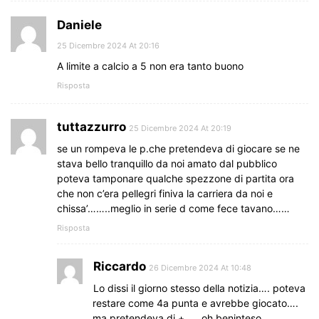
Daniele
25 Dicembre 2024 At 20:16
A limite a calcio a 5 non era tanto buono
Risposta
tuttazzurro
25 Dicembre 2024 At 20:19
se un rompeva le p.che pretendeva di giocare se ne
stava bello tranquillo da noi amato dal pubblico
poteva tamponare qualche spezzone di partita ora
che non c’era pellegri finiva la carriera da noi e
chissa’……..meglio in serie d come fece tavano……
Risposta
Riccardo
26 Dicembre 2024 At 10:48
Lo dissi il giorno stesso della notizia…. poteva
restare come 4a punta e avrebbe giocato….
ma pretendeva di + …. oh beninteso,