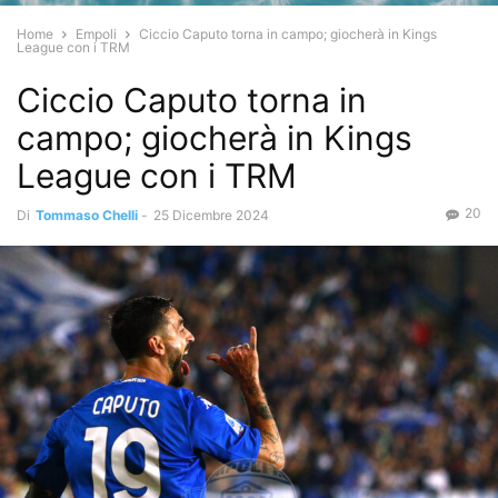
Home
Empoli
Ciccio Caputo torna in campo; giocherà in Kings
League con i TRM
Ciccio Caputo torna in
campo; giocherà in Kings
League con i TRM
20
Di
Tommaso Chelli
-
25 Dicembre 2024