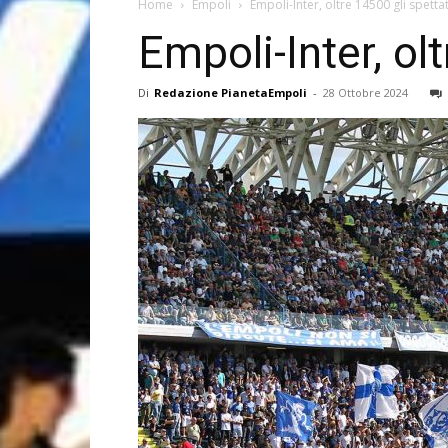
Home
Empoli
Empoli-Inter, oltre 14500 gli spetta
Empoli-Inter, ol
Di
Redazione PianetaEmpoli
-
28 Ottobre 2024