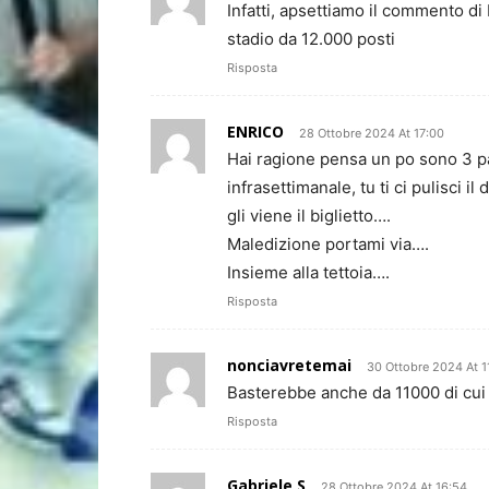
Infatti, apsettiamo il commento di E
stadio da 12.000 posti
Risposta
ENRICO
28 Ottobre 2024 At 17:00
Hai ragione pensa un po sono 3 par
infrasettimanale, tu ti ci pulisci i
gli viene il biglietto….
Maledizione portami via….
Insieme alla tettoia….
Risposta
nonciavretemai
30 Ottobre 2024 At 1
Basterebbe anche da 11000 di cui 
Risposta
Gabriele S
28 Ottobre 2024 At 16:54