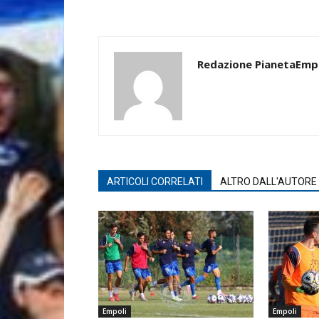
Redazione PianetaEmp
ARTICOLI CORRELATI
ALTRO DALL'AUTORE
Empoli
Empoli