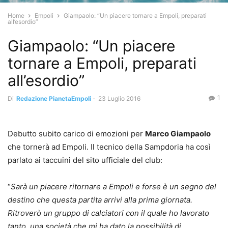
Home
Empoli
Giampaolo: “Un piacere tornare a Empoli, preparati
all’esordio”
Giampaolo: “Un piacere
tornare a Empoli, preparati
all’esordio”
1
Di
Redazione PianetaEmpoli
-
23 Luglio 2016
Debutto subito carico di emozioni per
Marco Giampaolo
che tornerà ad Empoli. Il tecnico della Sampdoria ha così
parlato ai taccuini del sito ufficiale del club:
“
Sarà un piacere ritornare a Empoli e forse è un segno del
destino che questa partita arrivi alla prima giornata.
Ritroverò un gruppo di calciatori con il quale ho lavorato
tanto, una società che mi ha dato la possibilità di