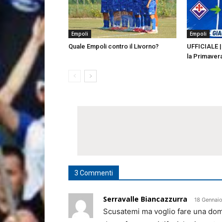
Empoli
Empoli
Quale Empoli contro il Livorno?
UFFICIALE | 
la Primaver
3 Commenti
Serravalle Biancazzurra
18 Gennaio
Scusatemi ma voglio fare una doman