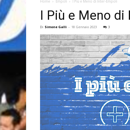
Home
Empoli
I Più e Meno di Inter-Empoli
I Più e Meno di 
Di
Simone Galli
-
18 Gennaio 2023
3