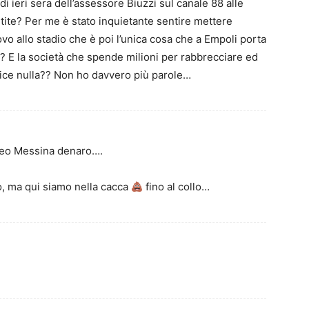
 di ieri sera dell’assessore Biuzzi sul canale 88 alle
tite? Per me è stato inquietante sentire mettere
o allo stadio che è poi l’unica cosa che a Empoli porta
o? E la società che spende milioni per rabbrecciare ed
ice nulla?? Non ho davvero più parole…
atteo Messina denaro….
, ma qui siamo nella cacca
fino al collo…