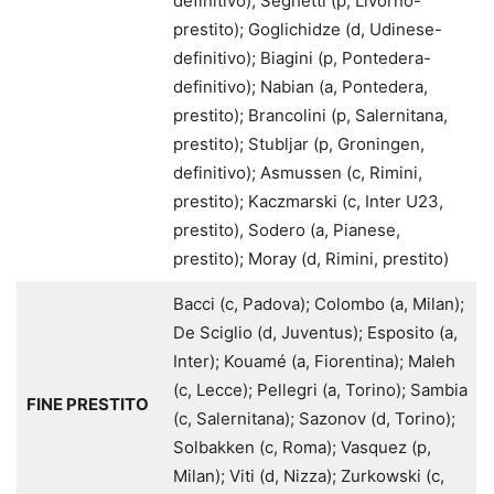
definitivo); Seghetti (p, Livorno-
prestito); Goglichidze (d, Udinese-
definitivo); Biagini (p, Pontedera-
definitivo); Nabian (a, Pontedera,
prestito); Brancolini (p, Salernitana,
prestito); Stubljar (p, Groningen,
definitivo); Asmussen (c, Rimini,
prestito); Kaczmarski (c, Inter U23,
prestito), Sodero (a, Pianese,
prestito); Moray (d, Rimini, prestito)
Bacci (c, Padova); Colombo (a, Milan);
De Sciglio (d, Juventus); Esposito (a,
Inter); Kouamé (a, Fiorentina); Maleh
(c, Lecce); Pellegri (a, Torino); Sambia
FINE PRESTITO
(c, Salernitana); Sazonov (d, Torino);
Solbakken (c, Roma); Vasquez (p,
Milan); Viti (d, Nizza); Zurkowski (c,