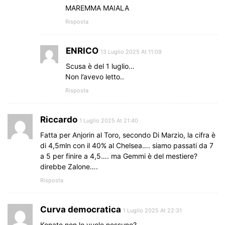
MAREMMA MAIALA
Risposta
ENRICO
13 Luglio 2025 At 11:09
Scusa è del 1 luglio…
Non l’avevo letto..
Risposta
Riccardo
1 Luglio 2025 At 21:40
Fatta per Anjorin al Toro, secondo Di Marzio, la cifra è
di 4,5mln con il 40% al Chelsea…. siamo passati da 7
a 5 per finire a 4,5…. ma Gemmi è del mestiere?
direbbe Zalone….
Risposta
Curva democratica
1 Luglio 2025 At 22:31
Konate non lo vuole nessuno?