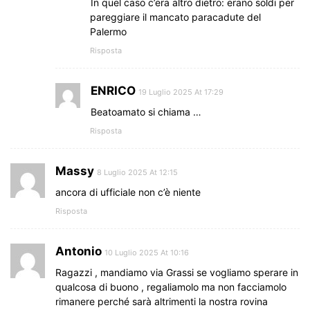
In quel caso c’era altro dietro: erano soldi per
pareggiare il mancato paracadute del
Palermo
Risposta
ENRICO
19 Luglio 2025 At 17:29
Beatoamato si chiama …
Risposta
Massy
8 Luglio 2025 At 12:15
ancora di ufficiale non c’è niente
Risposta
Antonio
10 Luglio 2025 At 10:16
Ragazzi , mandiamo via Grassi se vogliamo sperare in
qualcosa di buono , regaliamolo ma non facciamolo
rimanere perché sarà altrimenti la nostra rovina