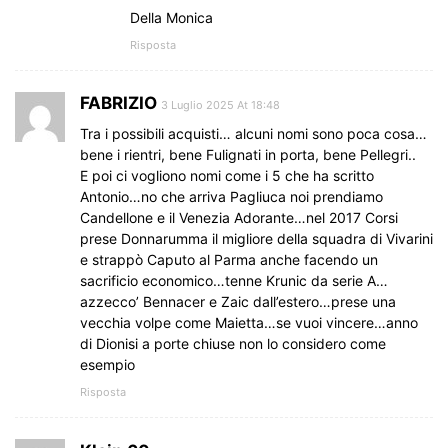
Della Monica
Risposta
FABRIZIO
3 Luglio 2025 At 18:48
Tra i possibili acquisti… alcuni nomi sono poca cosa…
bene i rientri, bene Fulignati in porta, bene Pellegri..
E poi ci vogliono nomi come i 5 che ha scritto
Antonio…no che arriva Pagliuca noi prendiamo
Candellone e il Venezia Adorante…nel 2017 Corsi
prese Donnarumma il migliore della squadra di Vivarini
e strappò Caputo al Parma anche facendo un
sacrificio economico…tenne Krunic da serie A…
azzecco’ Bennacer e Zaic dall’estero…prese una
vecchia volpe come Maietta…se vuoi vincere…anno
di Dionisi a porte chiuse non lo considero come
esempio
Risposta