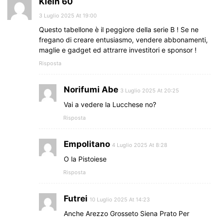
Klein 60
3 Luglio 2025 At 19:00
Questo tabellone è il peggiore della serie B ! Se ne
fregano di creare entusiasmo, vendere abbonamenti,
maglie e gadget ed attrarre investitori e sponsor !
Risposta
Norifumi Abe
3 Luglio 2025 At 20:25
Vai a vedere la Lucchese no?
Risposta
Empolitano
4 Luglio 2025 At 8:28
O la Pistoiese
Risposta
Futrei
10 Luglio 2025 At 14:23
Anche Arezzo Grosseto Siena Prato Per