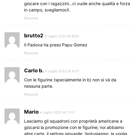
giocare con i ragazzini…ci vuole anche qualità e forza
in campo, svegliamoci!.
Risposta
brutto2
4 Luglio 2025 At 8:50
Il Padova ha preso Papu Gomez
Risposta
Carlo b.
4 Luglio 2025 At 9:57
Con le figurine (specialmente in b) non si và da
nessuna parte.
Risposta
Mario
4 Luglio 2025 At 11:57
Lasciamo gli squadroni con proprietà americane a
giocarsi la promozione con le figurine; noi abbiamo
altre carte, il settore giovanile, l’entusiasmo, la voglia