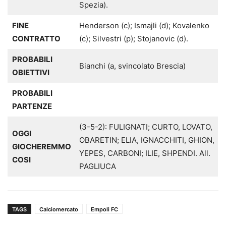
Spezia).
FINE
Henderson (c); Ismajli (d); Kovalenko
CONTRATTO
(c); Silvestri (p); Stojanovic (d).
PROBABILI
Bianchi (a, svincolato Brescia)
OBIETTIVI
PROBABILI
PARTENZE
(3-5-2): FULIGNATI; CURTO, LOVATO,
OGGI
OBARETIN; ELIA, IGNACCHITI, GHION,
GIOCHEREMMO
YEPES, CARBONI; ILIE, SHPENDI. All.
COSI
PAGLIUCA
TAGS
Calciomercato
Empoli FC