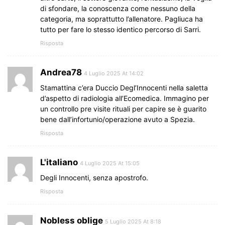
di sfondare, la conoscenza come nessuno della
categoria, ma soprattutto l’allenatore. Pagliuca ha
tutto per fare lo stesso identico percorso di Sarri.
Risposta
Andrea78
4 Luglio 2025 At 14:02
Stamattina c’era Duccio Degl’Innocenti nella saletta
d’aspetto di radiologia all’Ecomedica. Immagino per
un controllo pre visite rituali per capire se è guarito
bene dall’infortunio/operazione avuto a Spezia.
Risposta
L'italiano
4 Luglio 2025 At 15:05
Degli Innocenti, senza apostrofo.
Risposta
Nobless oblige
5 Luglio 2025 At 8:18