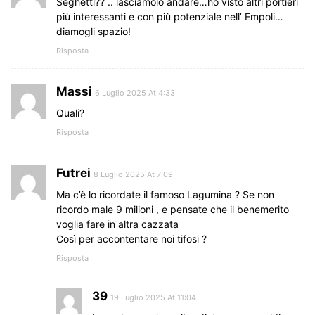
Seghetti?? .. lasciamolo andare…ho visto altri portieri
più interessanti e con più potenziale nell’ Empoli…
diamogli spazio!
Risposta
Massi
6 Luglio 2025 At 4:33
Quali?
Risposta
Futrei
8 Luglio 2025 At 7:09
Ma c’è lo ricordate il famoso Lagumina ? Se non
ricordo male 9 milioni , e pensate che il benemerito
voglia fare in altra cazzata
Così per accontentare noi tifosi ?
Risposta
39
19 Luglio 2025 At 11:04