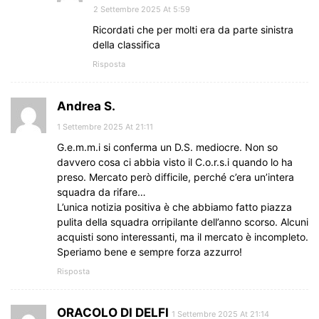
2 Settembre 2025 At 5:59
Ricordati che per molti era da parte sinistra
della classifica
Risposta
Andrea S.
1 Settembre 2025 At 21:11
G.e.m.m.i si conferma un D.S. mediocre. Non so
davvero cosa ci abbia visto il C.o.r.s.i quando lo ha
preso. Mercato però difficile, perché c’era un’intera
squadra da rifare…
L’unica notizia positiva è che abbiamo fatto piazza
pulita della squadra orripilante dell’anno scorso. Alcuni
acquisti sono interessanti, ma il mercato è incompleto.
Speriamo bene e sempre forza azzurro!
Risposta
ORACOLO DI DELFI
1 Settembre 2025 At 21:14