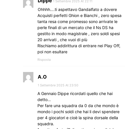
Dippe
1 Settembre 2025 At 22:11
Ohhhh….ti aspettavo Gandalfato a dovere
Acquisti perfetti Ghion e Bianchi , zero spesa
tanta resa come promesso sono arrivate le
perle finali di un mercato che il Ns DS ha
gestito in modo magistrale , zero soldi spesi
20 arrivati , che vuoi di più
Rischiamo addirittura di entrare nei Play Off,
poi non esultare
Risposta
A.O
1 Settembre 2025 At 23:50
A Gennaio Dippe ricordati quello che hai
detto…
Per fare una squadra da 0 da che mondo è
mondo i pochi soldi che hai li devi spendere
per 4 giocatori e cioè la spina dorsale della
squadra.