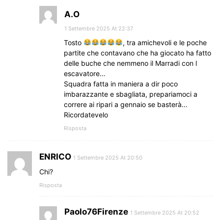
A.O
1 Settembre 2025 At 22:37
Tosto
, tra amichevoli e le poche
partite che contavano che ha giocato ha fatto
delle buche che nemmeno il Marradi con l
escavatore…
Squadra fatta in maniera a dir poco
imbarazzante e sbagliata, prepariamoci a
correre ai ripari a gennaio se basterà…
Ricordatevelo
Risposta
ENRICO
1 Settembre 2025 At 20:50
Chi?
Risposta
Paolo76Firenze
1 Settembre 2025 At 20:52