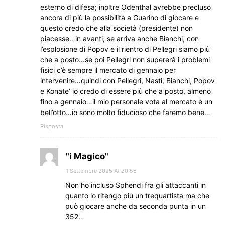
esterno di difesa; inoltre Odenthal avrebbe precluso
ancora di più la possibilità a Guarino di giocare e
questo credo che alla società (presidente) non
piacesse…in avanti, se arriva anche Bianchi, con
l’esplosione di Popov e il rientro di Pellegri siamo più
che a posto…se poi Pellegri non supererà i problemi
fisici c’è sempre il mercato di gennaio per
intervenire…quindi con Pellegri, Nasti, Bianchi, Popov
e Konate’ io credo di essere più che a posto, almeno
fino a gennaio…il mio personale vota al mercato è un
bell’otto…io sono molto fiducioso che faremo bene…
Risposta
"i Magico"
1 Settembre 2025 At 20:56
Non ho incluso Sphendi fra gli attaccanti in
quanto lo ritengo più un trequartista ma che
può giocare anche da seconda punta in un
352…