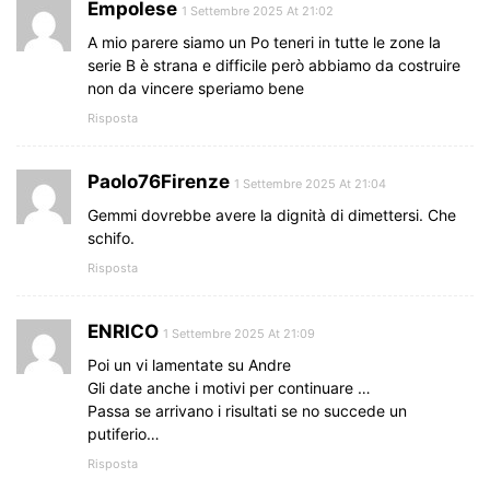
Empolese
1 Settembre 2025 At 21:02
A mio parere siamo un Po teneri in tutte le zone la
serie B è strana e difficile però abbiamo da costruire
non da vincere speriamo bene
Risposta
Paolo76Firenze
1 Settembre 2025 At 21:04
Gemmi dovrebbe avere la dignità di dimettersi. Che
schifo.
Risposta
ENRICO
1 Settembre 2025 At 21:09
Poi un vi lamentate su Andre
Gli date anche i motivi per continuare …
Passa se arrivano i risultati se no succede un
putiferio…
Risposta