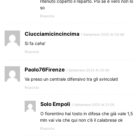
ritenuto coperto il reparto. Poi se è vero non lo
so
Risposta
Ciucciamicincincima
1 Settembre 2025 At 20:48
Si fa caha’
Risposta
Paolo76Firenze
1 Settembre 2025 At 20:49
Va preso un centrale difensivo tra gli svincolati
Risposta
Solo Empoli
1 Settembre 2025 At 21:29
O fiorentino hai tosto in difesa che già vale 1,5
mln vai via che qui non c’è il calabrese ok
Risposta