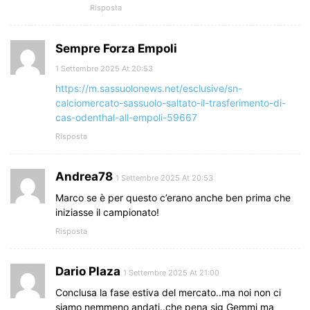
Risposta
Sempre Forza Empoli
1 Settembre 2025 At 20:53
https://m.sassuolonews.net/esclusive/sn-
calciomercato-sassuolo-saltato-il-trasferimento-di-
cas-odenthal-all-empoli-59667
Risposta
Andrea78
1 Settembre 2025 At 20:53
Marco se è per questo c’erano anche ben prima che
iniziasse il campionato!
Risposta
Dario Plaza
1 Settembre 2025 At 21:00
Conclusa la fase estiva del mercato..ma noi non ci
siamo nemmeno andati..che pena sig Gemmi ma