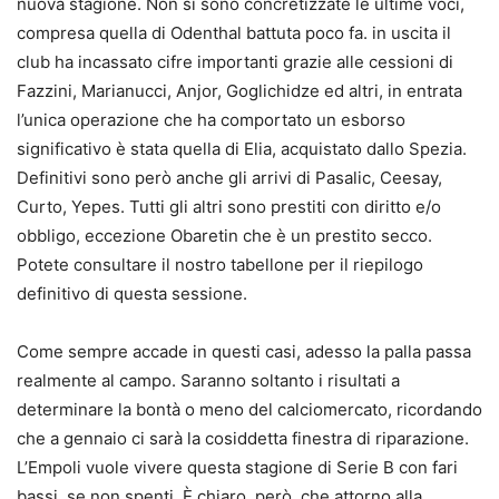
nuova stagione. Non si sono concretizzate le ultime voci,
compresa quella di Odenthal battuta poco fa. in uscita il
club ha incassato cifre importanti grazie alle cessioni di
Fazzini, Marianucci, Anjor, Goglichidze ed altri, in entrata
l’unica operazione che ha comportato un esborso
significativo è stata quella di Elia, acquistato dallo Spezia.
Definitivi sono però anche gli arrivi di Pasalic, Ceesay,
Curto, Yepes. Tutti gli altri sono prestiti con diritto e/o
obbligo, eccezione Obaretin che è un prestito secco.
Potete consultare il nostro tabellone per il riepilogo
definitivo di questa sessione.
Come sempre accade in questi casi, adesso la palla passa
realmente al campo. Saranno soltanto i risultati a
determinare la bontà o meno del calciomercato, ricordando
che a gennaio ci sarà la cosiddetta finestra di riparazione.
L’Empoli vuole vivere questa stagione di Serie B con fari
bassi, se non spenti. È chiaro, però, che attorno alla