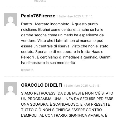
Risposta
Paolo76Firenze
1 Settembre 2025 At 21:15
Esatto . Mercato incompleto. A questo punto
ricicliamo Ebuhei come centrale…anche se ha le
gambe secche come un merlo ha esperienza da
vendere. Visto che i laterali non ci mancano può
essere un centrale di riserva, visto che non e’ stato
ceduto. Speriamo di recuperare in fretta Haas e
Pellegri . E cerchiamo di rimediare a gennaio. Gemmi
ha dimostrato la sua mediocrità
Risposta
ORACOLO DI DELFI
1 Settembre 2025 At 21:18
SIAMO RETROCESSI DA DUE MESI E NON C’È STATO
UN PROGRAMMA, UNA LINEA DA SEGUIRE PED FARE
UNA SQUADRA. È SCANDALOSO. E FAR PRESENTE
TUTTO CIÒ NON SIGNIFICA ESSERE CONTRO
L’EMPOLI. AL CONTRARIO, SIGNIFICA AMARLA. È