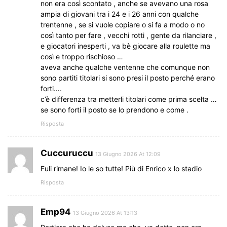
non era così scontato , anche se avevano una rosa
ampia di giovani tra i 24 e i 26 anni con qualche
trentenne , se si vuole copiare o si fa a modo o no
così tanto per fare , vecchi rotti , gente da rilanciare ,
e giocatori inesperti , va bè giocare alla roulette ma
così e troppo rischioso …
aveva anche qualche ventenne che comunque non
sono partiti titolari si sono presi il posto perché erano
forti….
c’è differenza tra metterli titolari come prima scelta …
se sono forti il posto se lo prendono e come .
Risposta
Cuccuruccu
13 Giugno 2026 At 12:09
Fuli rimane! Io le so tutte! Più di Enrico x lo stadio
Risposta
Emp94
13 Giugno 2026 At 13:13