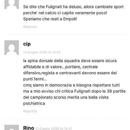
Se dite che Fulignati ha deluso, allora cambiate sport
perche’ nel calcio ci capite veramente poco!
Speriamo che resti a Empoli!
Risposta
cip
13 Giugno 2026 At 15:23
la spina dorsale della squadra deve essere sicura
affidabile e di valore…portiere, centrale
difensivo,regista e centravanti devono essere dei
punti fermi…
cmq siamo in democrazia e bisogna rispettare tutti
ma a mio avviso chi critica Fulignati dopo le 38 partite
del campionato scorso merita una bella visita
psichiatrica
Risposta
Rino
13 Giugno 2026 At 15:41