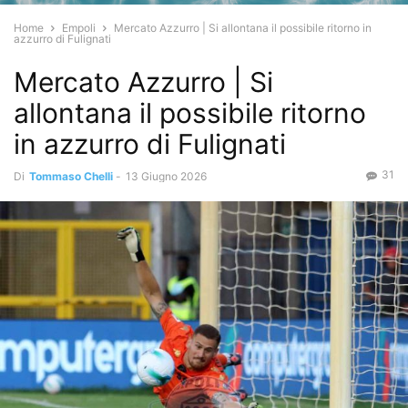
Home
Empoli
Mercato Azzurro | Si allontana il possibile ritorno in
azzurro di Fulignati
Mercato Azzurro | Si
allontana il possibile ritorno
in azzurro di Fulignati
31
Di
Tommaso Chelli
-
13 Giugno 2026