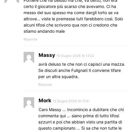
Portiere che ha deluso ma che, va detto, non era
certo il giocatore più scarso che avevamo. Ci ha
messo del suo spesso ma come dargli torto se va
altrove… viste le premesse tutt farebbero così. Solo
alcuni tifosi che scrivono qua non ci credono che
stiamo andando male
Risposta
Massy
13 Giugno 2026 At 13:22
avrà deluso te che non ci capisci una mazza.
Se discuti anche Fulignati ti conviene tifare
per un altra squadra.
Risposta
Mork
13 Giugno 2026 At 17:41
Caro Massy … Incomincio a dubitare che chi
commenta qui … siano prima di tutto tifosi
azzurri e poi che abbian visto una partita di
questo campionato … Si sa che non tutte le