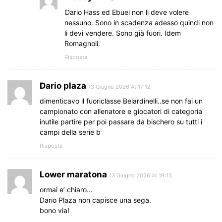
Dario Hass ed Ebuei non li deve volere
nessuno. Sono in scadenza adesso quindi non
li devi vendere. Sono già fuori. Idem
Romagnoli.
Risposta
Dario plaza
13 Giugno 2026 At 17:12
dimenticavo il fuoriclasse Belardinelli..se non fai un
campionato con allenatore e giocatori di categoria
inutile partire per poi passare da bischero su tutti i
campi della serie b
Risposta
Lower maratona
13 Giugno 2026 At 19:13
ormai e’ chiaro…
Dario Plaza non capisce una sega.
bono via!