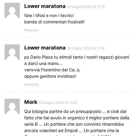
Lower maratona
13 Giugno 2026 At 11:13
fate i tifosi e non i tecnici
banda di commentari frustrati!
Risposta
Lower maratona
13 Giugno 2026 At 11:16
ps Dario Plaza tu stimoli tanto i nostri ragazzi giovani
a darci una mano…
venvvia Fiorentino del Ca..o,
oppure genitore invidioso!
Risposta
Mork
13 Giugno 2026 At 11:20
Qui bisogna partire da un presupposto … e cioè dal
fatto che hai avuto in organico il miglior portiere della
serie B … Un portiere che son convinto rimarrebbe
ancora volentieri ad Empoli … Un portiere che la