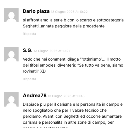
Dario plaza
13 Giugno 2026 At 10:22
si affrontiamo la serie b con lo scarso e sottocategoria
Seghetti..annata peggiore della precedente
Risposta
S.G.
13 Giugno 2026 At 10:27
Vedo che nei commenti dilaga “l’ottimismo”… Il motto
dei tifosi empolesi diventerà: “Se tutto va bene, siamo
rovinati!” XD
Risposta
Andrea78
13 Giugno 2026 At 10:43
Dispiace piu per il carisma e ls personalita in campo e
nello spogliatoio che per il valore tecnico che
perdiamo. Avanti con Seghetti ed occorre aumentare
carisma e personalita in altre zone di campo, per