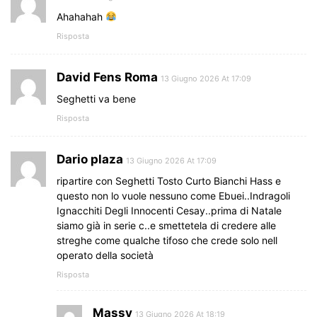
Ahahahah
Risposta
David Fens Roma
13 Giugno 2026 At 17:09
Seghetti va bene
Risposta
Dario plaza
13 Giugno 2026 At 17:09
ripartire con Seghetti Tosto Curto Bianchi Hass e
questo non lo vuole nessuno come Ebuei..Indragoli
Ignacchiti Degli Innocenti Cesay..prima di Natale
siamo già in serie c..e smettetela di credere alle
streghe come qualche tifoso che crede solo nell
operato della società
Risposta
Massy
13 Giugno 2026 At 18:19