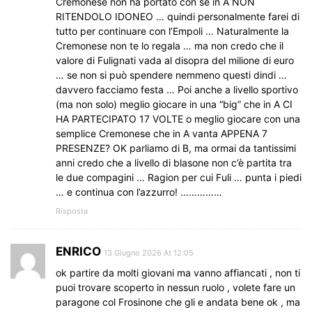
Cremonese non ha portato con se in A NON
RITENDOLO IDONEO … quindi personalmente farei di
tutto per continuare con l’Empoli … Naturalmente la
Cremonese non te lo regala … ma non credo che il
valore di Fulignati vada al disopra del milione di euro
… se non si può spendere nemmeno questi dindi …
davvero facciamo festa … Poi anche a livello sportivo
(ma non solo) meglio giocare in una “big” che in A CI
HA PARTECIPATO 17 VOLTE o meglio giocare con una
semplice Cremonese che in A vanta APPENA 7
PRESENZE? OK parliamo di B, ma ormai da tantissimi
anni credo che a livello di blasone non c’è partita tra
le due compagini … Ragion per cui Fuli … punta i piedi
… e continua con l’azzurro! ……………
Risposta
ENRICO
13 Giugno 2026 At 12:05
ok partire da molti giovani ma vanno affiancati , non ti
puoi trovare scoperto in nessun ruolo , volete fare un
paragone col Frosinone che gli e andata bene ok , ma