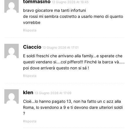
tommasino
13 Giugno 2026 At 16:45
bravo giocatore ma tanti infortuni
de rossi mi sembra costretto a usarlo meno di quanto
vorrebbe
Risposta
Ciaccio
13 Giugno 2026 At 17:01
E soldi freschi che arrivano alla family…e sperate che
questi vendano si….col piffero!!! Finché la barca và…..
poi dove arriverà questo non si sá !
Risposta
klen
13 Giugno 2026 At 17:09
Cioè…lo hanno pagato 13, non ha fatto un c azz alla
Roma, lo svendono a 9 e ti devono dare ulteriori soldi
?
Risposta