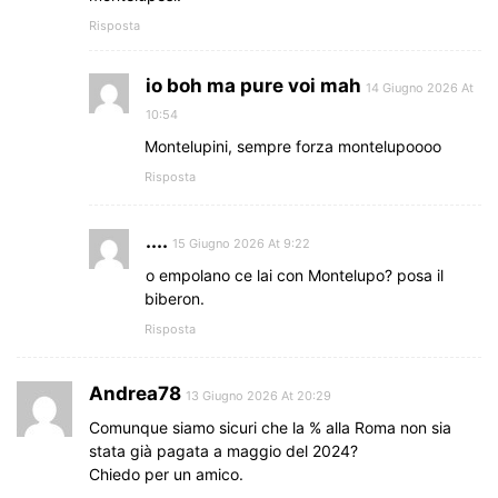
Risposta
io boh ma pure voi mah
14 Giugno 2026 At
10:54
Montelupini, sempre forza montelupoooo
Risposta
....
15 Giugno 2026 At 9:22
o empolano ce lai con Montelupo? posa il
biberon.
Risposta
Andrea78
13 Giugno 2026 At 20:29
Comunque siamo sicuri che la % alla Roma non sia
stata già pagata a maggio del 2024?
Chiedo per un amico.