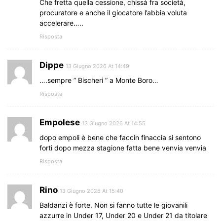
Che fretta quella cessione, chissà fra società,
procuratore e anche il giocatore l’abbia voluta
accelerare…..
Risposta
Dippe
13 Giugno 2026 At 14:49
….sempre ” Bischeri ” a Monte Boro…
Risposta
Empolese
13 Giugno 2026 At 14:55
dopo empoli è bene che faccin finaccia si sentono
forti dopo mezza stagione fatta bene venvia venvia
Risposta
Rino
13 Giugno 2026 At 15:40
Baldanzi è forte. Non si fanno tutte le giovanili
azzurre in Under 17, Under 20 e Under 21 da titolare