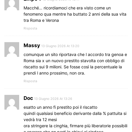
Macché… ricordiamoci che era visto come un
fenomeno qua mentre ha buttato 2 anni della sua vita
tra Roma e Verona
Risposta
Massy
13 Giugno 2026 At 13:20
comunque un sito riportava che l accordo tra genoa e
Roma sia x un nuovo prestito stavolta con obbligo di
riscatto sui 9 milioni. Se fosse così la percentuale la
prendi l anno prossimo, non ora.
Risposta
Doc
13 Giugno 2026 At 13:26
esatto un anno fi prestito poi il riscatto
quindi qualsiasi beneficio derivante dalla % pattuita si
vedrà tra 12 mesi
ora stringere la cinghia, firmare più liberatorie possibili
e sperare che nn porti le chiavi al sindaco.