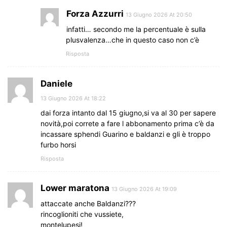
Forza Azzurri
13 Giugno 2026 At 20:50
infatti… secondo me la percentuale è sulla
plusvalenza…che in questo caso non c’è
Risposta
Daniele
13 Giugno 2026 At 18:22
dai forza intanto dal 15 giugno,si va al 30 per sapere
novità,poi correte a fare l abbonamento prima c’è da
incassare sphendi Guarino e baldanzi e gli è troppo
furbo horsi
Risposta
Lower maratona
13 Giugno 2026 At 19:09
attaccate anche Baldanzi???
rincoglioniti che vussiete,
montelupesi!