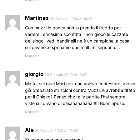
Martinez
20 Gennaio 2020 At 19:28
Con muzzi in panca non lo prendo il freddo per
vedere l ennesima sconfitta il non gioco le cazzate
dei singoli vedi bandinelli ne è un campione..a casa
sul divano..e speriamo che molti mi seguano….
Risposta
giorgio
20 Gennaio 2020 At 19:47
Ma te, sei quel Martinez che voleva contestare, aveva
già preparato striscioni contro Muzzi, e avrebbe tifato
per il Chievo? Penso che te le partite l’hai sempre
viste sul divano di casaaaaaaaaa!!!!! Buon riposo.
Risposta
Ale
20 Gennaio 2020 At 20:02
Speriamo non entri nessuno!