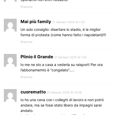
Risposta
Mai più family
21 Gennaio 2020 At 1:32
Un solo consiglio: disertare lo stadio, é la miglior
forma di protesta (come hanno fatto i napoletani)!!!
Risposta
Plinio il Grande
21 Gennaio 2020 At 1:55
Io me ne sto a casa a vederla su raisport! Per ora
l’abbonamemto è “congelato”…..
Risposta
cuorematto
23 Gennaio 2020 At 13:58
Io ho una cena con i colleghi di lavoro e non potrò
andare, ma se fossi stato libero da impegni sarei
andato.