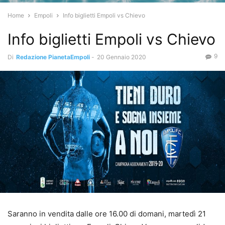
Home
Empoli
Info biglietti Empoli vs Chievo
Info biglietti Empoli vs Chievo
9
Di
Redazione PianetaEmpoli
-
20 Gennaio 2020
Saranno in vendita dalle ore 16.00 di domani, martedì 21