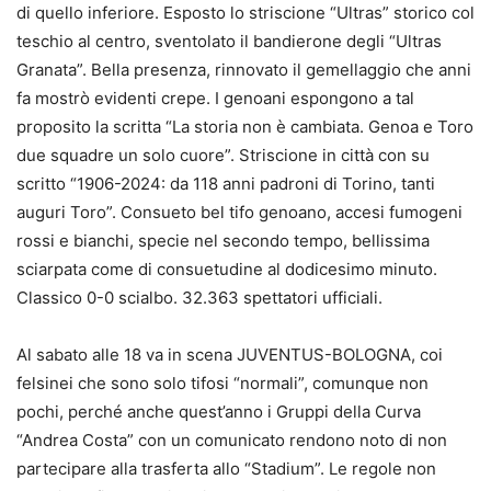
di quello inferiore. Esposto lo striscione “Ultras” storico col
teschio al centro, sventolato il bandierone degli “Ultras
Granata”. Bella presenza, rinnovato il gemellaggio che anni
fa mostrò evidenti crepe. I genoani espongono a tal
proposito la scritta “La storia non è cambiata. Genoa e Toro
due squadre un solo cuore”. Striscione in città con su
scritto “1906-2024: da 118 anni padroni di Torino, tanti
auguri Toro”. Consueto bel tifo genoano, accesi fumogeni
rossi e bianchi, specie nel secondo tempo, bellissima
sciarpata come di consuetudine al dodicesimo minuto.
Classico 0-0 scialbo. 32.363 spettatori ufficiali.
Al sabato alle 18 va in scena JUVENTUS-BOLOGNA, coi
felsinei che sono solo tifosi “normali”, comunque non
pochi, perché anche quest’anno i Gruppi della Curva
“Andrea Costa” con un comunicato rendono noto di non
partecipare alla trasferta allo “Stadium”. Le regole non