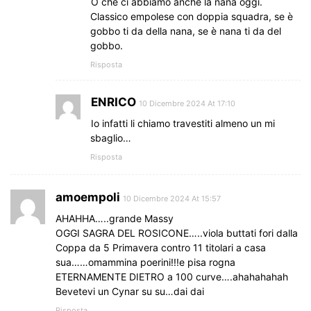
O che ci abbiamo anche la nana oggi.
Classico empolese con doppia squadra, se è
gobbo ti da della nana, se è nana ti da del
gobbo.
Risposta
ENRICO
10 Dicembre 2024 At 17:10
Io infatti li chiamo travestiti almeno un mi
sbaglio…
Risposta
amoempoli
10 Dicembre 2024 At 15:57
AHAHHA…..grande Massy
OGGI SAGRA DEL ROSICONE…..viola buttati fori dalla
Coppa da 5 Primavera contro 11 titolari a casa
sua……omammina poerini!!!e pisa rogna
ETERNAMENTE DIETRO a 100 curve….ahahahahah
Bevetevi un Cynar su su…dai dai
Risposta