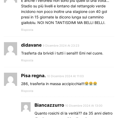
E anche i veronesi non sono più quelli di una volta…
Stadio su più livelli e lontano dal rettangolo verde
incidono non poco inoltre una stagione con 40 gol
presi in 15 giornate la dicono lunga sul cammino
gialloblu. NOI NON TANTISDIMI MA BELLI BELLI.
Risposta
didavane
9 Dicembre 2024 At 23:23
Trasferta da brividi i tutti i sensi!!! Emi nel cuore.
Risposta
Pisa regna.
10 Dicembre 2024 At 11:03
286, trasferta in massa accipicchia!!!
Risposta
Biancazzurro
10 Dicembre 2024 At 13:00
Quanto rosichi di la verità?? da 35 anni dietro