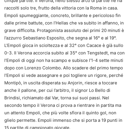
cinque partite. Il Verona, nello stesso arco di partite ne ha
raccolti solo tre, frutto della vittoria con la Roma in casa.
Empoli spumeggiante, concreto, brillante e pericoloso fin
dalle prime battute, con l’Hellas che va subito in affanno, in
grave difficolta. Protagonista assoluto dei primi 20 minuti è
l’azzurro Sebastiano Esposito, che segna al 16° e al 19°.
L’Empoli gioca in scioltezza e al 32° con Cacace è già sullo
0-3. Il Verona accorcia subito al 35° con Tengstedt, ma con
l’Empoli di oggi non ha scampo e subisce l’1-4 sette minuti
dopo con Lorenzo Colombo. Allo scadere del primo tempo
l’Empoli si vede assegnare e poi togliere un rigore, perché
Montipò, in uscita disperata su Anjorin, riesce a toccare
anche il pallone, per cui l’arbitro, il signor Lo Bello di
Brindisi, richiamato dal Var, torna sui suoi passi. Nel
secondo tempo il Verona ci prova a rientrare in partita ma
un attento Empoli, che più volte sfiora il quinto gol, non
glielo permette. Empoli immenso che si porta a 19 punti in
15 partite di campionato giocate.