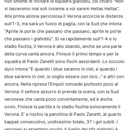
non smette di incitare la squadra gialloblù, col chiaro “Non
vi lasceremo mai soli insieme a voi sarem Hellas Hellas”.
Alla prima azione pericolosa il Verona accorcia le distanze
sull’1-3, ma sarà un fuoco di paglia, con la Sud che intona
“Aprite le porte che passano che passano, aprite le porte
che passano i gialloblù”. Si va rapidamente sull’1-4 e lo
stadio fischia, il Verona è allo sbando, anche se una parte
della curva canta ancora. Finisce il primo tempo e per la
squadra di Paolo Zanetti sono fischi assordanti. Lo zoccolo
duro intona “E quando i blue saranno in ciel, e quando i
blue saranno in ciel, io voglio essere con loro…” e altri cori
ancora. Nella ripresa l’Empoli concede piuttosto poco al
Verona. Il settore azzurro si prende la scena, con la Sud
veronese che canta poco convintamente, ed è anche
ovvio. Finisce la partita e lo stadio fischia sonoramente il
Verona. E’ a rischio la panchina di Paolo Zanetti, al quarto
kappaò consecutivo, undicesimo totale, 37 i gol subiti. I
veronesi si aspettano novità. Il livello del tifo gialloblù è