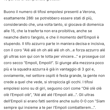
Buono il numero di tifosi empolesi presenti a Verona,
esattamente 286: se potrebbero essere stati di più,
considerando che, una volta tanto, si giocava di domenica
alle 15, che la trasferta non era proibitiva, anche se
neanche dietro l’angolo, e che il momento dell’Empoli è
stupendo. Il tifo azzurro parte in maniera decisa e incisiva,
con il coro “Alé alé oh oh alé alé oh oh…e forza azzurro alé
gli ultras son qui con te lotta per vincere…” e prosegue col
coro secco “Empoli, Empoli!”. Si giunge alla mezzora poco
più e la squadra azzurra è già in vantaggio di 3 gol e,
ovviamente, nel settore ospiti è festa grande, la gente non
crede a quel che vede, si stropiccia gli occhi. I tifosi
empolesi sono su di giri, seguono cori come “Olé olè olè
olè l’Empoli olè”, “Alé alé alé l’Empoli alé…”. Gli ultras
dell’Empoli si erano fatti sentire anche sullo 0-0 con “Siam
sempre qui insieme a te per l’Empoli combatterem…”.