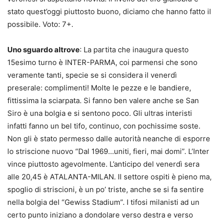
stato quest’oggi piuttosto buono, diciamo che hanno fatto il
possibile. Voto: 7+.
Uno sguardo altrove
: La partita che inaugura questo
15esimo turno è INTER-PARMA, coi parmensi che sono
veramente tanti, specie se si considera il venerdì
preserale: complimenti! Molte le pezze e le bandiere,
fittissima la sciarpata. Si fanno ben valere anche se San
Siro è una bolgia e si sentono poco. Gli ultras interisti
infatti fanno un bel tifo, continuo, con pochissime soste.
Non gli è stato permesso dalle autorità neanche di esporre
lo striscione nuovo “Dal 1969…uniti, fieri, mai domi”. L’Inter
vince piuttosto agevolmente. L’anticipo del venerdì sera
alle 20,45 è ATALANTA-MILAN. Il settore ospiti è pieno ma,
spoglio di striscioni, è un po’ triste, anche se si fa sentire
nella bolgia del “Gewiss Stadium”. I tifosi milanisti ad un
certo punto iniziano a dondolare verso destra e verso