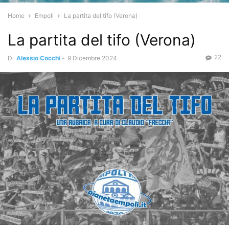
Home
Empoli
La partita del tifo (Verona)
La partita del tifo (Verona)
22
Di
Alessio Cocchi
-
9 Dicembre 2024