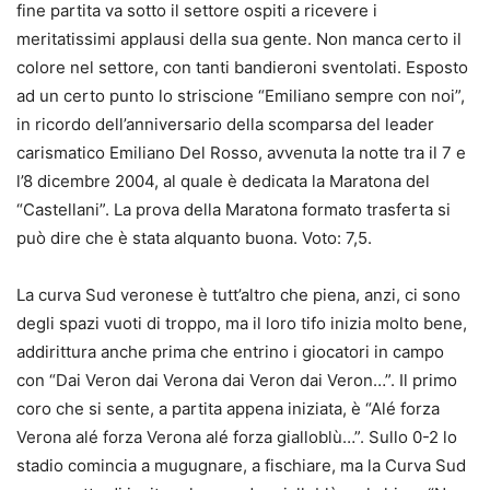
fine partita va sotto il settore ospiti a ricevere i
meritatissimi applausi della sua gente. Non manca certo il
colore nel settore, con tanti bandieroni sventolati. Esposto
ad un certo punto lo striscione “Emiliano sempre con noi”,
in ricordo dell’anniversario della scomparsa del leader
carismatico Emiliano Del Rosso, avvenuta la notte tra il 7 e
l’8 dicembre 2004, al quale è dedicata la Maratona del
“Castellani”. La prova della Maratona formato trasferta si
può dire che è stata alquanto buona. Voto: 7,5.
La curva Sud veronese è tutt’altro che piena, anzi, ci sono
degli spazi vuoti di troppo, ma il loro tifo inizia molto bene,
addirittura anche prima che entrino i giocatori in campo
con “Dai Veron dai Verona dai Veron dai Veron…”. Il primo
coro che si sente, a partita appena iniziata, è “Alé forza
Verona alé forza Verona alé forza gialloblù…”. Sullo 0-2 lo
stadio comincia a mugugnare, a fischiare, ma la Curva Sud