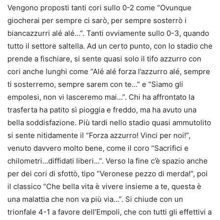
Vengono proposti tanti cori sullo 0-2 come “Ovunque
giocherai per sempre ci sarò, per sempre sosterrò i
biancazzurri alé alé…”. Tanti ovviamente sullo 0-3, quando
tutto il settore saltella. Ad un certo punto, con lo stadio che
prende a fischiare, si sente quasi solo il tifo azzurro con
cori anche lunghi come “Alé alé forza l’azzurro alé, sempre
ti sosterremo, sempre sarem con te…” e “Siamo gli
empolesi, non vi lasceremo mai…”. Chi ha affrontato la
trasferta ha patito sì pioggia e freddo, ma ha avuto una
bella soddisfazione. Più tardi nello stadio quasi ammutolito
si sente nitidamente il “Forza azzurro! Vinci per noi!”,
venuto davvero molto bene, come il coro “Sacrifici e
chilometri…diffidati liberi…”. Verso la fine c’è spazio anche
per dei cori di sfottò, tipo “Veronese pezzo di merda!”, poi
il classico “Che bella vita è vivere insieme a te, questa è
una malattia che non va più via…”. Si chiude con un
trionfale 4-1 a favore dell’Empoli, che con tutti gli effettivi a