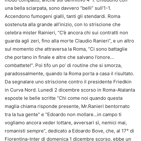
una bella sciarpata, sono davvero “belli” sull’1-1.
Accendono fumogeni gialli, tanti gli stendardi. Roma
sostenuta alla grande all’inizio, con lo striscione che
celebra mister Rainieri, “C’è ancora chi sui contratti non
guarda agli zeri, fino alla morte Claudio Ranieri”, e un altro
sul momento che attraversa la Roma, “Ci sono battaglie
che portano in finale e altre che salvano l’onore…
combattete!”. Poi tifo un po’ di routine che si smorza,
paradossalmente, quando la Roma porta a casa il risultato.
Da segnalare uno striscione contro il presidente Friedkin
in Curva Nord. Lunedì 2 dicembre scorso in Roma-Atalanta
esposte le belle scritte “Chi come noi quando questa
maglia chiama risponde presente, Mr.Ranieri bentornato
tra la tua gente” e “Edoardo non mollare…in campo ti
vogliamo ancora veder lottare, avversari sì, nemici mai,
romanisti sempre”, dedicato a Edoardo Bove, che, al 17° di
Fiorentina-Inter di domenica 1 dicembre scorso, ebbe un