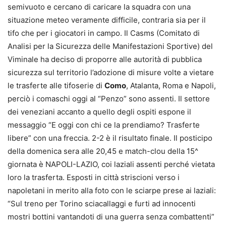
semivuoto e cercano di caricare la squadra con una
situazione meteo veramente difficile, contraria sia per il
tifo che per i giocatori in campo. Il Casms (Comitato di
Analisi per la Sicurezza delle Manifestazioni Sportive) del
Viminale ha deciso di proporre alle autorità di pubblica
sicurezza sul territorio l’adozione di misure volte a vietare
le trasferte alle tifoserie di
Como
, Atalanta, Roma e Napoli,
perciò i comaschi oggi al “Penzo” sono assenti. Il settore
dei veneziani accanto a quello degli ospiti espone il
messaggio “E oggi con chi ce la prendiamo? Trasferte
libere” con una freccia. 2-2 è il risultato finale. Il posticipo
della domenica sera alle 20,45 e match-clou della 15^
giornata è NAPOLI-LAZIO, coi laziali assenti perché vietata
loro la trasferta. Esposti in città striscioni verso i
napoletani in merito alla foto con le sciarpe prese ai laziali:
“Sul treno per Torino sciacallaggi e furti ad innocenti
mostri bottini vantandoti di una guerra senza combattenti”