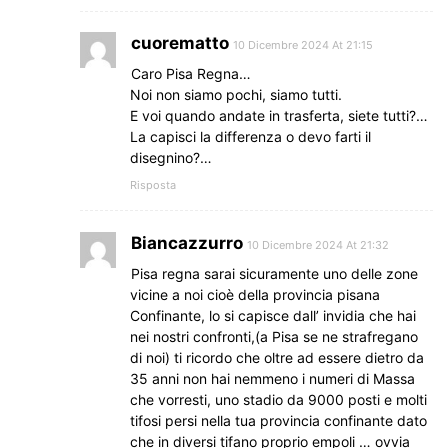
cuorematto
10 Dicembre 2024 At 21:15
Caro Pisa Regna…
Noi non siamo pochi, siamo tutti.
E voi quando andate in trasferta, siete tutti?…
La capisci la differenza o devo farti il
disegnino?…
Risposta
Biancazzurro
10 Dicembre 2024 At 21:32
Pisa regna sarai sicuramente uno delle zone
vicine a noi cioè della provincia pisana
Confinante, lo si capisce dall’ invidia che hai
nei nostri confronti,(a Pisa se ne strafregano
di noi) ti ricordo che oltre ad essere dietro da
35 anni non hai nemmeno i numeri di Massa
che vorresti, uno stadio da 9000 posti e molti
tifosi persi nella tua provincia confinante dato
che in diversi tifano proprio empoli … ovvia