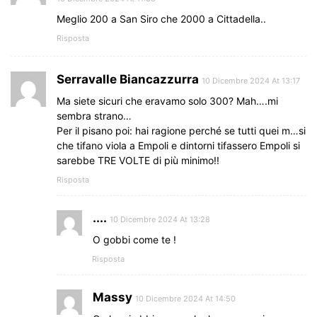
Meglio 200 a San Siro che 2000 a Cittadella..
Risposta
Serravalle Biancazzurra
10 Dicembre 2024 At 13:17
Ma siete sicuri che eravamo solo 300? Mah….mi
sembra strano…
Per il pisano poi: hai ragione perché se tutti quei m…si
che tifano viola a Empoli e dintorni tifassero Empoli si
sarebbe TRE VOLTE di più minimo!!
Risposta
....
10 Dicembre 2024 At 13:28
O gobbi come te !
Risposta
Massy
10 Dicembre 2024 At 14:50