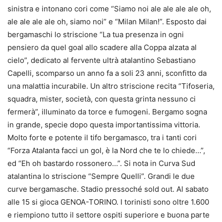
sinistra e intonano cori come “Siamo noi ale ale ale ale oh,
ale ale ale ale oh, siamo noi” e “Milan Milan!”. Esposto dai
bergamaschi lo striscione “La tua presenza in ogni
pensiero da quel goal allo scadere alla Coppa alzata al
cielo”, dedicato al fervente ultrà atalantino Sebastiano
Capelli, scomparso un anno fa a soli 23 anni, sconfitto da
una malattia incurabile. Un altro striscione recita “Tifoseria,
squadra, mister, società, con questa grinta nessuno ci
fermerà”, illuminato da torce e fumogeni. Bergamo sogna
in grande, specie dopo questa importantissima vittoria.
Molto forte e potente il tifo bergamasco, tra i tanti cori
“Forza Atalanta facci un gol, è la Nord che te lo chiede…”,
ed “Eh oh bastardo rossonero…”. Si nota in Curva Sud
atalantina lo striscione “Sempre Quelli”. Grandi le due
curve bergamasche. Stadio pressoché sold out. Al sabato
alle 15 si gioca GENOA-TORINO. I torinisti sono oltre 1.600
e riempiono tutto il settore ospiti superiore e buona parte