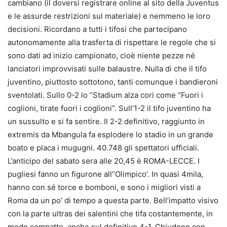
cambiano (il doversi registrare online al sito della Juventus
e le assurde restrizioni sul materiale) e nemmeno le loro
decisioni. Ricordano a tutti i tifosi che partecipano
autonomamente alla trasferta di rispettare le regole che si
sono dati ad inizio campionato, cioè niente pezze né
lanciatori improvvisati sulle balaustre. Nulla di che il tifo
juventino, piuttosto sottotono, tanti comunque i bandieroni
sventolati. Sullo 0-2 lo “Stadium alza cori come “Fuori i
coglioni, tirate fuori i coglioni”. Sull’1-2 il tifo juventino ha
un sussulto e si fa sentire. Il 2-2 definitivo, raggiunto in
extremis da Mbangula fa esplodere lo stadio in un grande
boato e placa i mugugni. 40.748 gli spettatori ufficiali.
L’anticipo del sabato sera alle 20,45 è ROMA-LECCE. I
pugliesi fanno un figurone all’’Olimpico’. In quasi 4mila,
hanno con sé torce e bomboni, e sono i migliori visti a
Roma da un po’ di tempo a questa parte. Bell’impatto visivo
con la parte ultras dei salentini che tifa costantemente, in
modo compatto, anche sul definitivo 4-1. Chiudono con