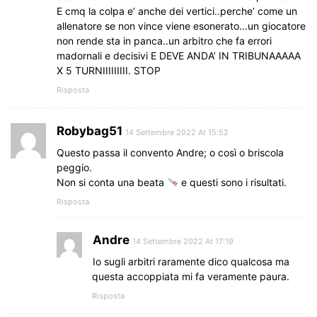
E cmq la colpa e’ anche dei vertici..perche’ come un
allenatore se non vince viene esonerato…un giocatore
non rende sta in panca..un arbitro che fa errori
madornali e decisivi E DEVE ANDA’ IN TRIBUNAAAAA
X 5 TURNIIIIIIIII. STOP
Risposta
Robybag51
14 Settembre 2022 At 15:52
Questo passa il convento Andre; o così o briscola
peggio.
Non si conta una beata
e questi sono i risultati.
Risposta
Andre
14 Settembre 2022 At 17:19
Io sugli arbitri raramente dico qualcosa ma
questa accoppiata mi fa veramente paura.
Risposta