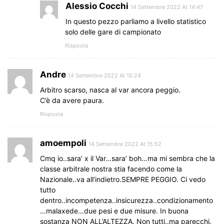
Alessio Cocchi
14 Settembre 2022 At 14:47
In questo pezzo parliamo a livello statistico
solo delle gare di campionato
Risposta
Andre
14 Settembre 2022 At 15:24
Arbitro scarso, nasca al var ancora peggio.
C’è da avere paura.
Risposta
amoempoli
14 Settembre 2022 At 15:52
Cmq io..sara’ x il Var…sara’ boh…ma mi sembra che la
classe arbitrale nostra stia facendo come la
Nazionale..va all’indietro.SEMPRE PEGGIO. Ci vedo
tutto
dentro..incompetenza..insicurezza..condizionamento
…malaxede…due pesi e due misure. In buona
sostanza NON ALL’ALTEZZA. Non tutti..ma parecchi.