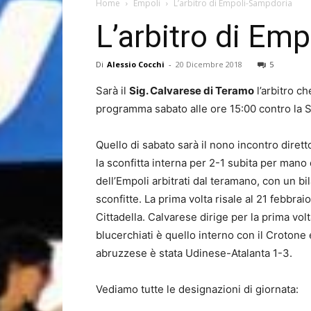
Home
Empoli
L’arbitro di Empoli-Sampdoria
L’arbitro di Em
Di
Alessio Cocchi
-
20 Dicembre 2018
5
Sarà il
Sig. Calvarese di Teramo
l’arbitro ch
programma sabato alle ore 15:00 contro la 
Quello di sabato sarà il nono incontro dirett
la sconfitta interna per 2-1 subita per mano 
dell’Empoli arbitrati dal teramano, con un bil
sconfitte. La prima volta risale al 21 febbr
Cittadella. Calvarese dirige per la prima volt
blucerchiati è quello interno con il Crotone e 
abruzzese è stata Udinese-Atalanta 1-3.
Vediamo tutte le designazioni di giornata: