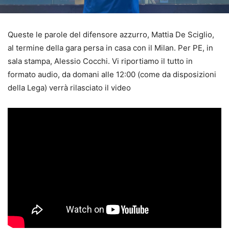
Queste le parole del difensore azzurro, Mattia De Sciglio,
al termine della gara persa in casa con il Milan. Per PE, in
sala stampa, Alessio Cocchi. Vi riportiamo il tutto in
formato audio, da domani alle 12:00 (come da disposizioni
della Lega) verrà rilasciato il video